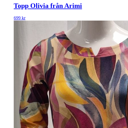
Topp Olivia från Arimi
699
kr