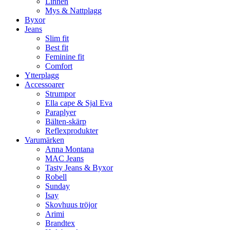
Linnen
Mys & Nattplagg
Byxor
Jeans
Slim fit
Best fit
Feminine fit
Comfort
Ytterplagg
Accessoarer
Strumpor
Ella cape & Sjal Eva
Paraplyer
Bälten-skärp
Reflexprodukter
Varumärken
Anna Montana
MAC Jeans
Tasty Jeans & Byxor
Robell
Sunday
Isay
Skovhuus tröjor
Arimi
Brandtex