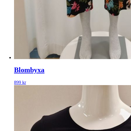
Blombyxa
899
kr