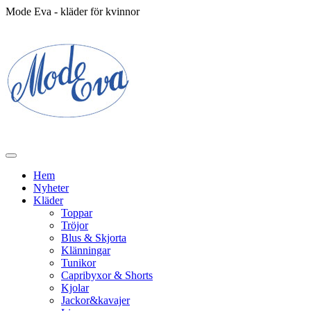
Mode Eva - kläder för kvinnor
Hem
Nyheter
Kläder
Toppar
Tröjor
Blus & Skjorta
Klänningar
Tunikor
Capribyxor & Shorts
Kjolar
Jackor&kavajer