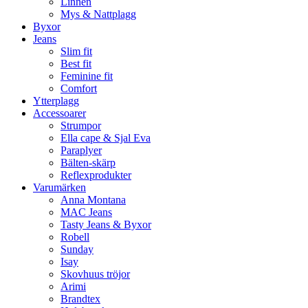
Linnen
Mys & Nattplagg
Byxor
Jeans
Slim fit
Best fit
Feminine fit
Comfort
Ytterplagg
Accessoarer
Strumpor
Ella cape & Sjal Eva
Paraplyer
Bälten-skärp
Reflexprodukter
Varumärken
Anna Montana
MAC Jeans
Tasty Jeans & Byxor
Robell
Sunday
Isay
Skovhuus tröjor
Arimi
Brandtex