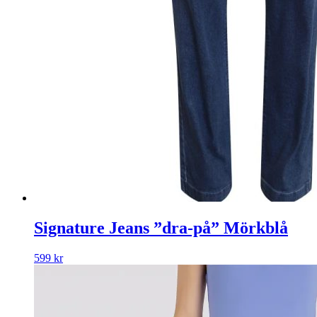
Signature Jeans ”dra-på” Mörkblå
599
kr