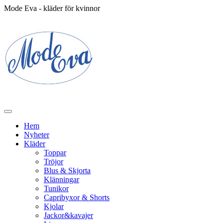
Mode Eva - kläder för kvinnor
Hem
Nyheter
Kläder
Toppar
Tröjor
Blus & Skjorta
Klänningar
Tunikor
Capribyxor & Shorts
Kjolar
Jackor&kavajer