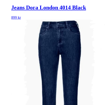
Jeans Dora London 4014 Black
899
kr