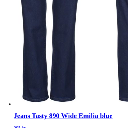
Jeans Tasty 890 Wide Emilia blue
995
kr