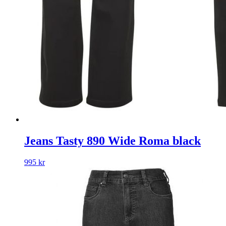
Jeans Tasty 890 Wide Roma black
995
kr