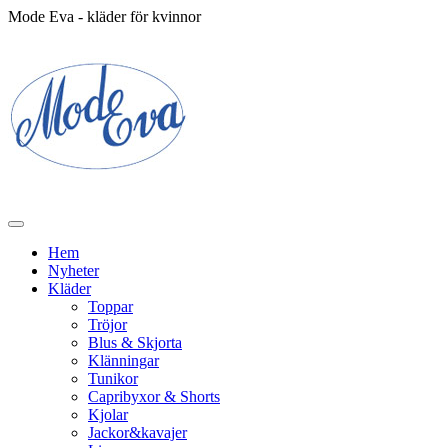
Mode Eva - kläder för kvinnor
Hem
Nyheter
Kläder
Toppar
Tröjor
Blus & Skjorta
Klänningar
Tunikor
Capribyxor & Shorts
Kjolar
Jackor&kavajer