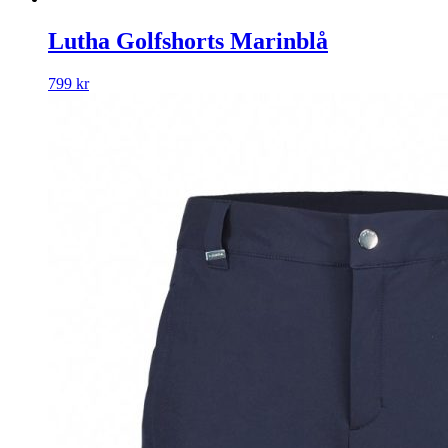
Lutha Golfshorts Marinblå
799
kr