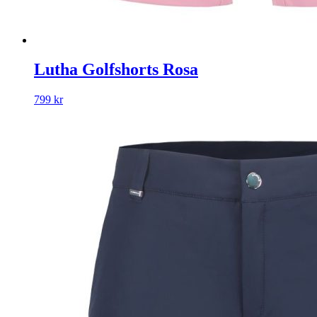
Lutha Golfshorts Rosa
799
kr