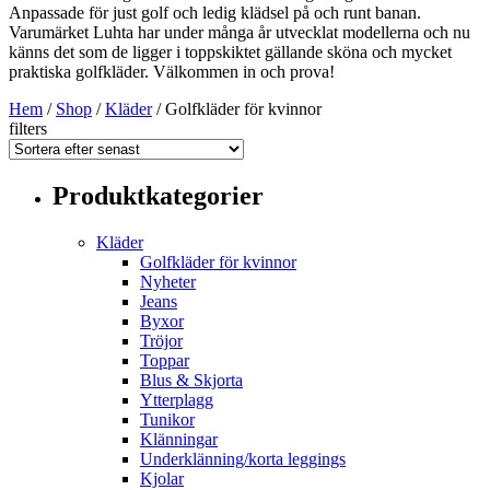
Anpassade för just golf och ledig klädsel på och runt banan.
Varumärket Luhta har under många år utvecklat modellerna och nu
känns det som de ligger i toppskiktet gällande sköna och mycket
praktiska golfkläder. Välkommen in och prova!
Hem
/
Shop
/
Kläder
/ Golfkläder för kvinnor
filters
Produktkategorier
Kläder
Golfkläder för kvinnor
Nyheter
Jeans
Byxor
Tröjor
Toppar
Blus & Skjorta
Ytterplagg
Tunikor
Klänningar
Underklänning/korta leggings
Kjolar