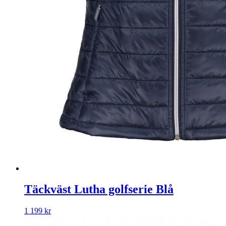
Täckväst Lutha golfserie Blå
1 199
kr