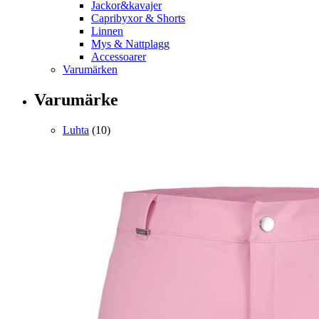
Jackor&kavajer
Capribyxor & Shorts
Linnen
Mys & Nattplagg
Accessoarer
Varumärken
Varumärke
Luhta
(10)