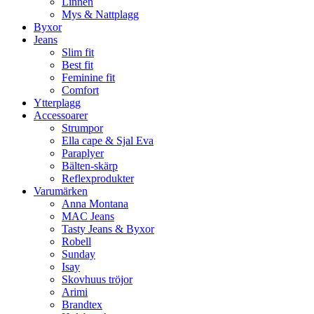
Linnen
Mys & Nattplagg
Byxor
Jeans
Slim fit
Best fit
Feminine fit
Comfort
Ytterplagg
Accessoarer
Strumpor
Ella cape & Sjal Eva
Paraplyer
Bälten-skärp
Reflexprodukter
Varumärken
Anna Montana
MAC Jeans
Tasty Jeans & Byxor
Robell
Sunday
Isay
Skovhuus tröjor
Arimi
Brandtex