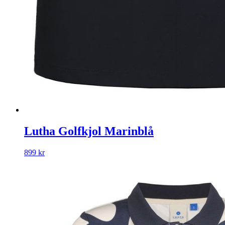
Lutha Golfkjol Marinblå
899
kr