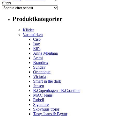
filters
Produktkategorier
Kläder
Varumärken
Ciso
Isay
Ril's
Anna Montana
Arimi
Brandtex
Sunday
Orientique
Victoria
Smart in the dark
Jensen
B.Copenhagen - B.Coastline
MAC Jeans
Robell
Signature
Skovhuus tröjor
Tasty Jeans & Byxor