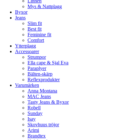
Linnen
Mys & Nattplagg
Byxor
Jeans
Slim fit
Best fit
Feminine fit
Comfort
Ytterplagg
Accessoarer
Strumpor
Ella cape & Sjal Eva
Paraplyer
Bälten-skärp
Reflexprodukter
Varumärken
Anna Montana
MAC Jeans
Tasty Jeans & Byxor
Robell
Sunday
Isay
Skovhuus tröjor
Arimi
Brandtex