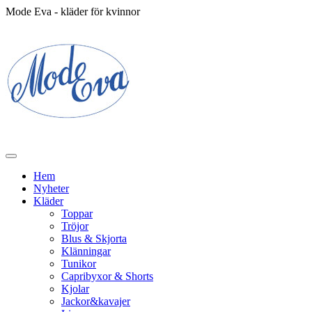
Mode Eva - kläder för kvinnor
Hem
Nyheter
Kläder
Toppar
Tröjor
Blus & Skjorta
Klänningar
Tunikor
Capribyxor & Shorts
Kjolar
Jackor&kavajer