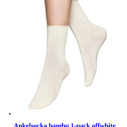
Ankelsocka bambu 1-pack offwhite