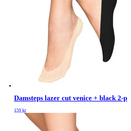
Damsteps lazer cut venice + black 2-p
159
kr