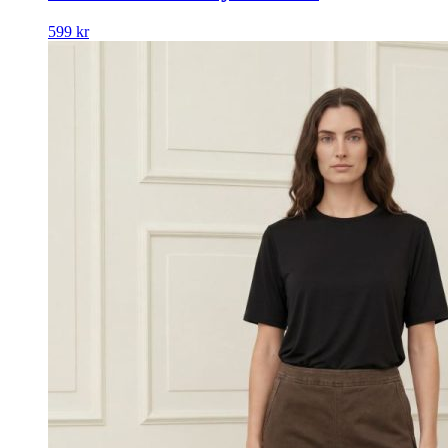
599
kr