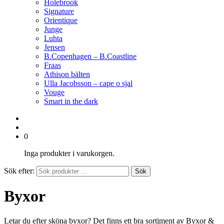
Holebrook
Signature
Orientique
Junge
Luhta
Jensen
B.Copenhagen – B.Coastline
Fraas
Athison bälten
Ulla Jacobsson – cape o sjal
Vouge
Smart in the dark
0
Inga produkter i varukorgen.
Sök efter:
Sök
Byxor
Letar du efter sköna byxor? Det finns ett bra sortiment av Byxor &