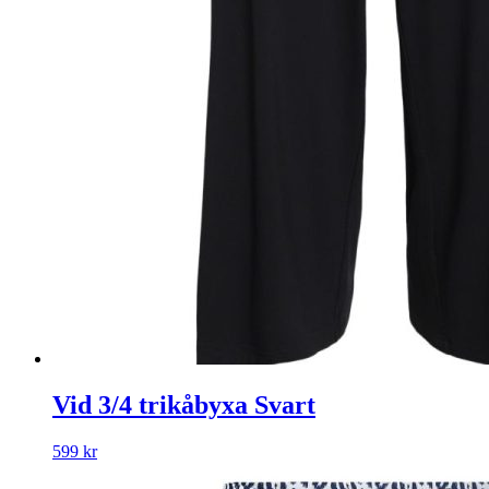
Vid 3/4 trikåbyxa Svart
599
kr