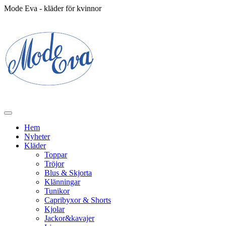
Mode Eva - kläder för kvinnor
Hem
Nyheter
Kläder
Toppar
Tröjor
Blus & Skjorta
Klänningar
Tunikor
Capribyxor & Shorts
Kjolar
Jackor&kavajer