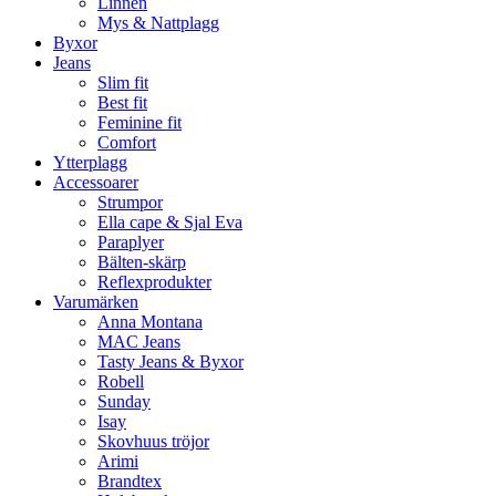
Linnen
Mys & Nattplagg
Byxor
Jeans
Slim fit
Best fit
Feminine fit
Comfort
Ytterplagg
Accessoarer
Strumpor
Ella cape & Sjal Eva
Paraplyer
Bälten-skärp
Reflexprodukter
Varumärken
Anna Montana
MAC Jeans
Tasty Jeans & Byxor
Robell
Sunday
Isay
Skovhuus tröjor
Arimi
Brandtex