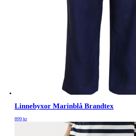
Linnebyxor Marinblå Brandtex
899
kr