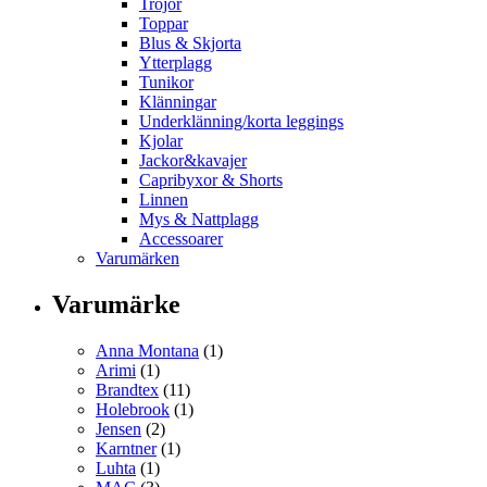
Tröjor
Toppar
Blus & Skjorta
Ytterplagg
Tunikor
Klänningar
Underklänning/korta leggings
Kjolar
Jackor&kavajer
Capribyxor & Shorts
Linnen
Mys & Nattplagg
Accessoarer
Varumärken
Varumärke
Anna Montana
(1)
Arimi
(1)
Brandtex
(11)
Holebrook
(1)
Jensen
(2)
Karntner
(1)
Luhta
(1)