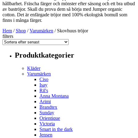
hållbarhet. Fräscha färger och mönster efter säsong och ett bra utbud
av baströjor. Skall du prova dem så börja med Jumper organic
cotton. Det är enfärgade tröjor med 100% ekologisk bomull som
finns i många färger.
Hem
/
Shop
/
Varumärken
/ Skovhuus tröjor
filters
Produktkategorier
Kläder
Varumärken
Ciso
Isay
Ril's
Anna Montana
Arimi
Brandtex
Sunday
Orientique
Victoria
Smart in the dark
Jensen