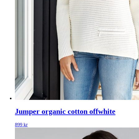
Jumper organic cotton offwhite
899
kr