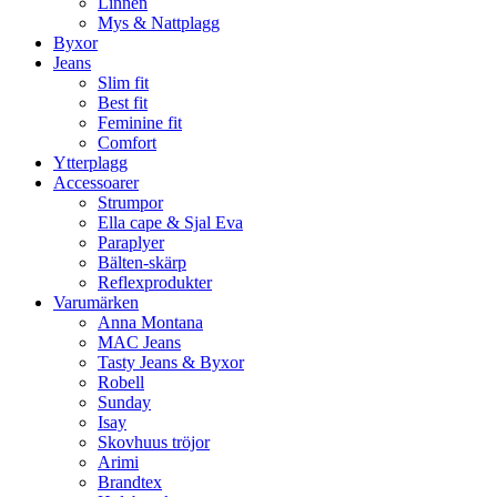
Linnen
Mys & Nattplagg
Byxor
Jeans
Slim fit
Best fit
Feminine fit
Comfort
Ytterplagg
Accessoarer
Strumpor
Ella cape & Sjal Eva
Paraplyer
Bälten-skärp
Reflexprodukter
Varumärken
Anna Montana
MAC Jeans
Tasty Jeans & Byxor
Robell
Sunday
Isay
Skovhuus tröjor
Arimi
Brandtex