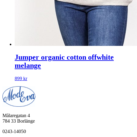
Jumper organic cotton offwhite
melange
899
kr
Målaregatan 4
784 33 Borlänge
0243-14050