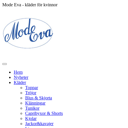
Mode Eva - kläder för kvinnor
Hem
Nyheter
Kläder
Toppar
Tröjor
Blus & Skjorta
Klänningar
Tunikor
Capribyxor & Shorts
Kjolar
Jackor&kavajer