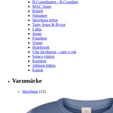
B.Copenhagen - B.Coastline
MAC Jeans
Robell
Signature
Skovhuus tröjor
Tasty Jeans & Byxor
Luhta
Junge
Frandsen
Vouge
Holebrook
Ulla Jacobsson - cape o sjal
Sajaco väskor
Karntner
Athison bälten
Kanok
Varumärke
Skovhuus
(12)