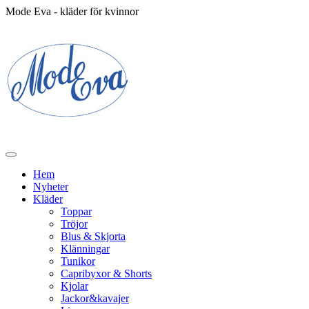
Mode Eva - kläder för kvinnor
Hem
Nyheter
Kläder
Toppar
Tröjor
Blus & Skjorta
Klänningar
Tunikor
Capribyxor & Shorts
Kjolar
Jackor&kavajer