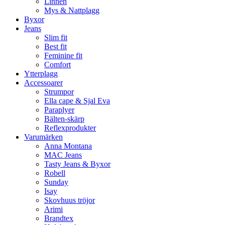
Linnen
Mys & Nattplagg
Byxor
Jeans
Slim fit
Best fit
Feminine fit
Comfort
Ytterplagg
Accessoarer
Strumpor
Ella cape & Sjal Eva
Paraplyer
Bälten-skärp
Reflexprodukter
Varumärken
Anna Montana
MAC Jeans
Tasty Jeans & Byxor
Robell
Sunday
Isay
Skovhuus tröjor
Arimi
Brandtex