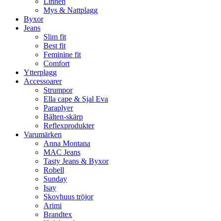
Linnen
Mys & Nattplagg
Byxor
Jeans
Slim fit
Best fit
Feminine fit
Comfort
Ytterplagg
Accessoarer
Strumpor
Ella cape & Sjal Eva
Paraplyer
Bälten-skärp
Reflexprodukter
Varumärken
Anna Montana
MAC Jeans
Tasty Jeans & Byxor
Robell
Sunday
Isay
Skovhuus tröjor
Arimi
Brandtex