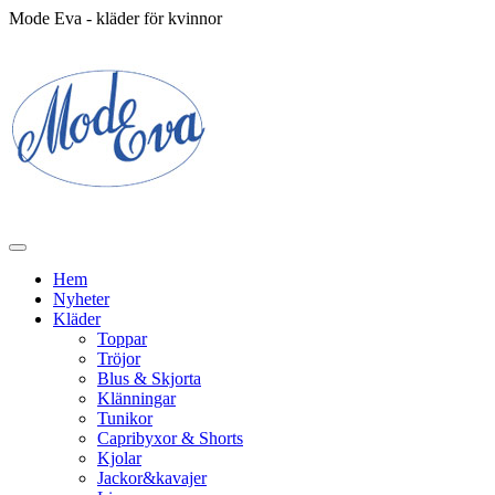
Mode Eva - kläder för kvinnor
Hem
Nyheter
Kläder
Toppar
Tröjor
Blus & Skjorta
Klänningar
Tunikor
Capribyxor & Shorts
Kjolar
Jackor&kavajer