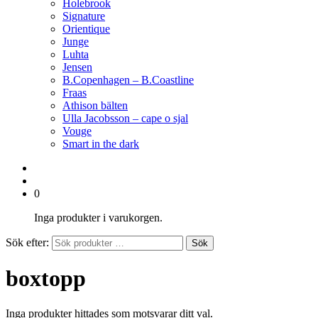
Holebrook
Signature
Orientique
Junge
Luhta
Jensen
B.Copenhagen – B.Coastline
Fraas
Athison bälten
Ulla Jacobsson – cape o sjal
Vouge
Smart in the dark
0
Inga produkter i varukorgen.
Sök efter:
Sök
boxtopp
Inga produkter hittades som motsvarar ditt val.