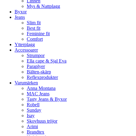
Linnen
Mys & Nattplagg
Byxor
Jeans
Slim fit
Best fit
Feminine fit
Comfort
Ytterplagg
Accessoarer
Strumpor
Ella cape & Sjal Eva
Paraplyer
Bälten-skärp
Reflexprodukter
Varumärken
Anna Montana
MAC Jeans
Tasty Jeans & Byxor
Robell
Sunday
Isay
Skovhuus tröjor
Arimi
Brandtex