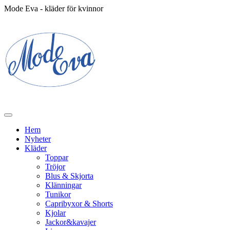
Mode Eva - kläder för kvinnor
Hem
Nyheter
Kläder
Toppar
Tröjor
Blus & Skjorta
Klänningar
Tunikor
Capribyxor & Shorts
Kjolar
Jackor&kavajer