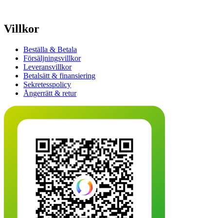
Villkor
Beställa & Betala
Försäljningsvillkor
Leveransvillkor
Betalsätt & finansiering
Sekretesspolicy
Ångerrätt & retur