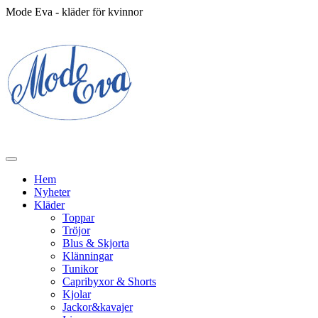
Mode Eva - kläder för kvinnor
Hem
Nyheter
Kläder
Toppar
Tröjor
Blus & Skjorta
Klänningar
Tunikor
Capribyxor & Shorts
Kjolar
Jackor&kavajer