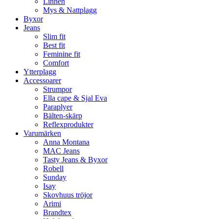
Linnen
Mys & Nattplagg
Byxor
Jeans
Slim fit
Best fit
Feminine fit
Comfort
Ytterplagg
Accessoarer
Strumpor
Ella cape & Sjal Eva
Paraplyer
Bälten-skärp
Reflexprodukter
Varumärken
Anna Montana
MAC Jeans
Tasty Jeans & Byxor
Robell
Sunday
Isay
Skovhuus tröjor
Arimi
Brandtex