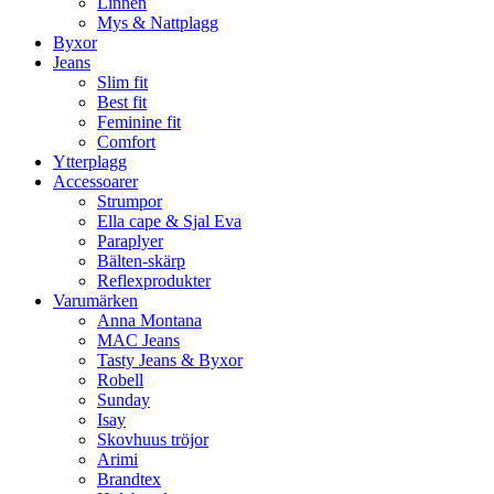
Linnen
Mys & Nattplagg
Byxor
Jeans
Slim fit
Best fit
Feminine fit
Comfort
Ytterplagg
Accessoarer
Strumpor
Ella cape & Sjal Eva
Paraplyer
Bälten-skärp
Reflexprodukter
Varumärken
Anna Montana
MAC Jeans
Tasty Jeans & Byxor
Robell
Sunday
Isay
Skovhuus tröjor
Arimi
Brandtex