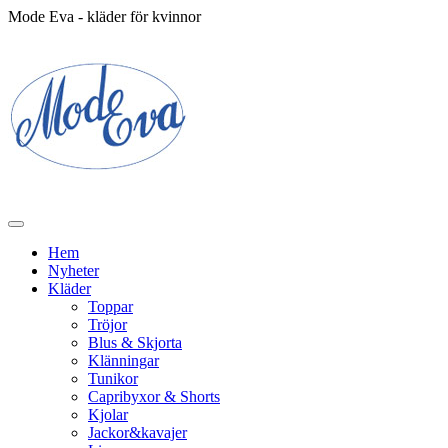
Mode Eva - kläder för kvinnor
Hem
Nyheter
Kläder
Toppar
Tröjor
Blus & Skjorta
Klänningar
Tunikor
Capribyxor & Shorts
Kjolar
Jackor&kavajer