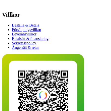
Villkor
Beställa & Betala
Försäljningsvillkor
Leveransvillkor
Betalsätt & finansiering
Sekretesspolicy
Ångerrätt & retur