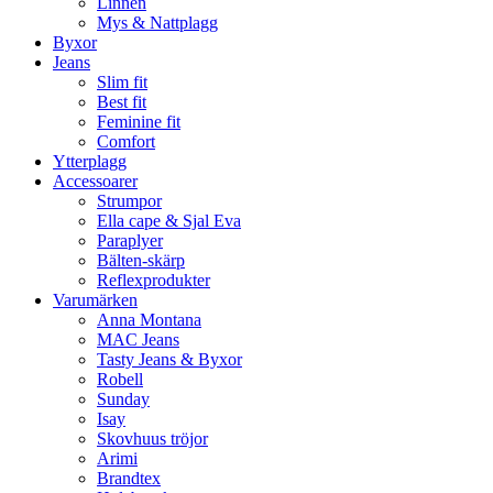
Linnen
Mys & Nattplagg
Byxor
Jeans
Slim fit
Best fit
Feminine fit
Comfort
Ytterplagg
Accessoarer
Strumpor
Ella cape & Sjal Eva
Paraplyer
Bälten-skärp
Reflexprodukter
Varumärken
Anna Montana
MAC Jeans
Tasty Jeans & Byxor
Robell
Sunday
Isay
Skovhuus tröjor
Arimi
Brandtex