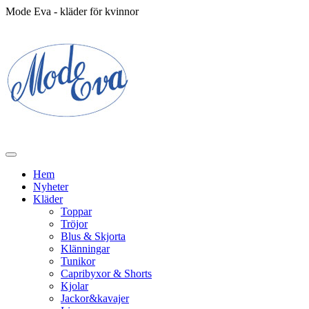
Mode Eva - kläder för kvinnor
Hem
Nyheter
Kläder
Toppar
Tröjor
Blus & Skjorta
Klänningar
Tunikor
Capribyxor & Shorts
Kjolar
Jackor&kavajer