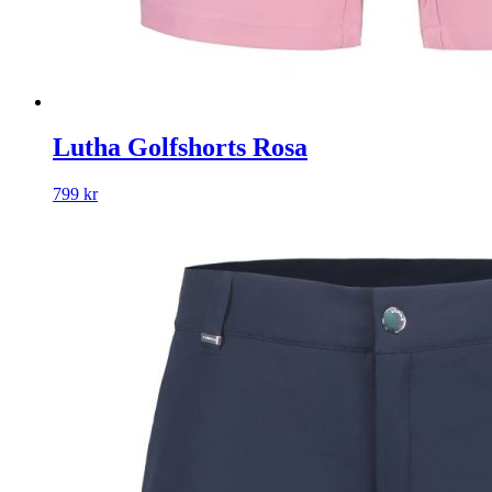
Lutha Golfshorts Rosa
799
kr