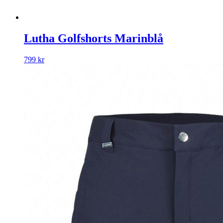
Lutha Golfshorts Marinblå
799
kr