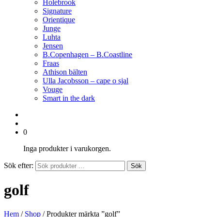
Holebrook
Signature
Orientique
Junge
Luhta
Jensen
B.Copenhagen – B.Coastline
Fraas
Athison bälten
Ulla Jacobsson – cape o sjal
Vouge
Smart in the dark
0
Inga produkter i varukorgen.
Sök efter:
Sök
golf
Hem
/
Shop
/ Produkter märkta ”golf”