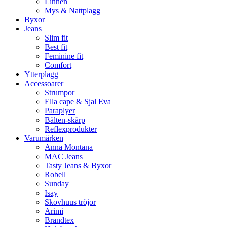
Linnen
Mys & Nattplagg
Byxor
Jeans
Slim fit
Best fit
Feminine fit
Comfort
Ytterplagg
Accessoarer
Strumpor
Ella cape & Sjal Eva
Paraplyer
Bälten-skärp
Reflexprodukter
Varumärken
Anna Montana
MAC Jeans
Tasty Jeans & Byxor
Robell
Sunday
Isay
Skovhuus tröjor
Arimi
Brandtex