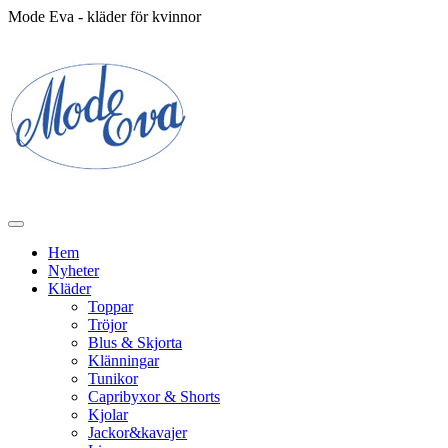
Mode Eva - kläder för kvinnor
Hem
Nyheter
Kläder
Toppar
Tröjor
Blus & Skjorta
Klänningar
Tunikor
Capribyxor & Shorts
Kjolar
Jackor&kavajer