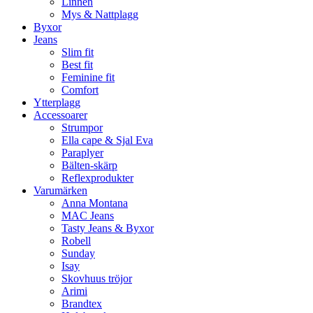
Linnen
Mys & Nattplagg
Byxor
Jeans
Slim fit
Best fit
Feminine fit
Comfort
Ytterplagg
Accessoarer
Strumpor
Ella cape & Sjal Eva
Paraplyer
Bälten-skärp
Reflexprodukter
Varumärken
Anna Montana
MAC Jeans
Tasty Jeans & Byxor
Robell
Sunday
Isay
Skovhuus tröjor
Arimi
Brandtex