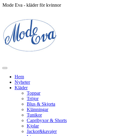
Mode Eva - kläder för kvinnor
Hem
Nyheter
Kläder
Toppar
Tröjor
Blus & Skjorta
Klänningar
Tunikor
Capribyxor & Shorts
Kjolar
Jackor&kavajer