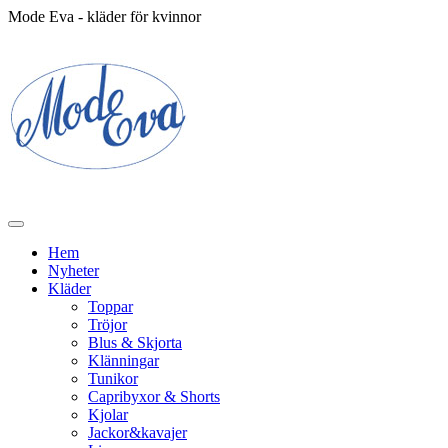
Mode Eva - kläder för kvinnor
Hem
Nyheter
Kläder
Toppar
Tröjor
Blus & Skjorta
Klänningar
Tunikor
Capribyxor & Shorts
Kjolar
Jackor&kavajer