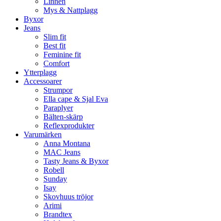
Linnen
Mys & Nattplagg
Byxor
Jeans
Slim fit
Best fit
Feminine fit
Comfort
Ytterplagg
Accessoarer
Strumpor
Ella cape & Sjal Eva
Paraplyer
Bälten-skärp
Reflexprodukter
Varumärken
Anna Montana
MAC Jeans
Tasty Jeans & Byxor
Robell
Sunday
Isay
Skovhuus tröjor
Arimi
Brandtex