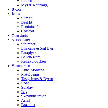
Linnen
Mys & Nattplagg
Byxor
Jeans
Slim fit
Best fit
Feminine fit
Comfort
Ytterplagg
Accessoarer
Strumpor
Ella cape & Sjal Eva
Paraplyer
Bälten-skärp
Reflexprodukter
Varumärken
Anna Montana
MAC Jeans
Tasty Jeans & Byxor
Robell
Sunday
Isay
Skovhuus tröjor
Arimi
Brandtex