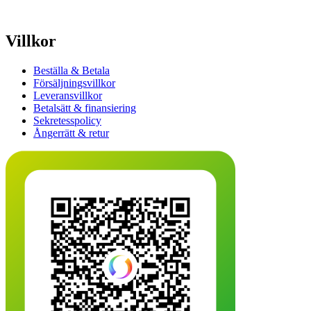
Villkor
Beställa & Betala
Försäljningsvillkor
Leveransvillkor
Betalsätt & finansiering
Sekretesspolicy
Ångerrätt & retur