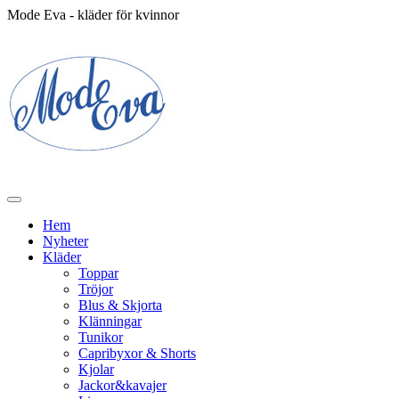
Mode Eva - kläder för kvinnor
Hem
Nyheter
Kläder
Toppar
Tröjor
Blus & Skjorta
Klänningar
Tunikor
Capribyxor & Shorts
Kjolar
Jackor&kavajer