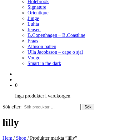
Holebrook
Signature
Orientique
Junge
Luhta
Jensen
B.Copenhagen – B.Coastline
Fraas
Athison bälten
Ulla Jacobsson – cape o sjal
Vouge
Smart in the dark
0
Inga produkter i varukorgen.
Sök efter:
Sök
lilly
Hem
/
Shop
/ Produkter märkta ”lilly”