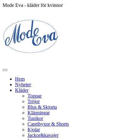
Mode Eva - kläder för kvinnor
Hem
Nyheter
Kläder
Toppar
Tröjor
Blus & Skjorta
Klänningar
Tunikor
Capribyxor & Shorts
Kjolar
Jackor&kavajer