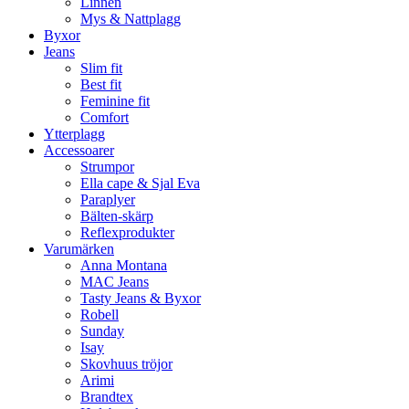
Linnen
Mys & Nattplagg
Byxor
Jeans
Slim fit
Best fit
Feminine fit
Comfort
Ytterplagg
Accessoarer
Strumpor
Ella cape & Sjal Eva
Paraplyer
Bälten-skärp
Reflexprodukter
Varumärken
Anna Montana
MAC Jeans
Tasty Jeans & Byxor
Robell
Sunday
Isay
Skovhuus tröjor
Arimi
Brandtex