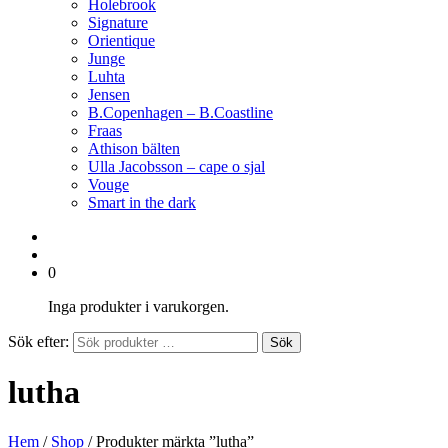
Holebrook
Signature
Orientique
Junge
Luhta
Jensen
B.Copenhagen – B.Coastline
Fraas
Athison bälten
Ulla Jacobsson – cape o sjal
Vouge
Smart in the dark
0
Inga produkter i varukorgen.
Sök efter:
Sök
lutha
Hem
/
Shop
/ Produkter märkta ”lutha”