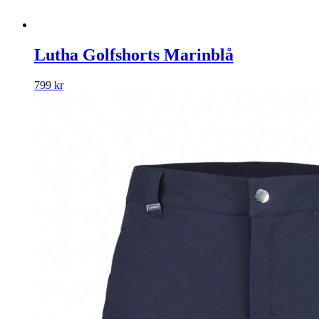
Lutha Golfshorts Marinblå
799
kr