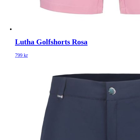
Lutha Golfshorts Rosa
799
kr