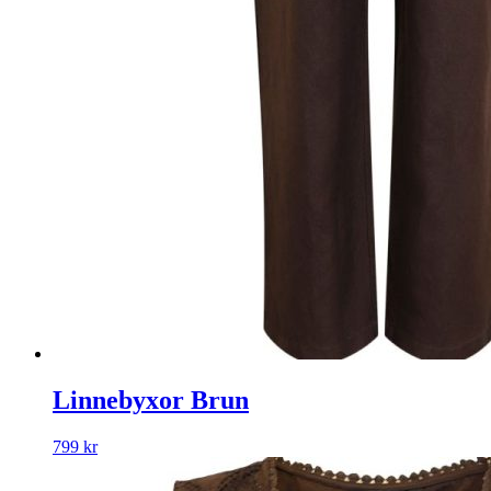
Linnebyxor Brun
799
kr