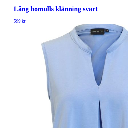
Lång bomulls klänning svart
599
kr