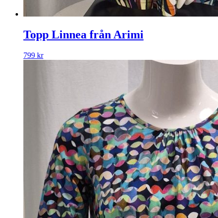
Topp Linnea från Arimi
799
kr