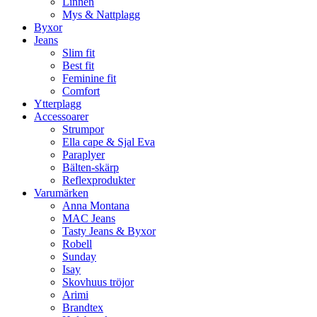
Linnen
Mys & Nattplagg
Byxor
Jeans
Slim fit
Best fit
Feminine fit
Comfort
Ytterplagg
Accessoarer
Strumpor
Ella cape & Sjal Eva
Paraplyer
Bälten-skärp
Reflexprodukter
Varumärken
Anna Montana
MAC Jeans
Tasty Jeans & Byxor
Robell
Sunday
Isay
Skovhuus tröjor
Arimi
Brandtex