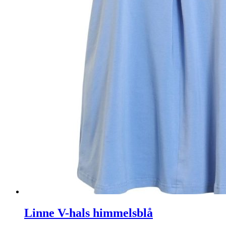
Linne V-hals himmelsblå