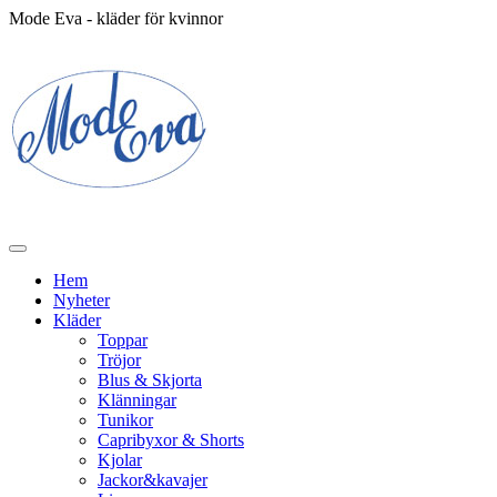
Mode Eva - kläder för kvinnor
Hem
Nyheter
Kläder
Toppar
Tröjor
Blus & Skjorta
Klänningar
Tunikor
Capribyxor & Shorts
Kjolar
Jackor&kavajer