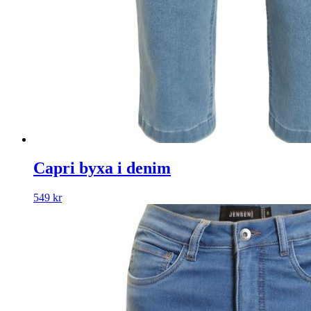
Capri byxa i denim
549
kr