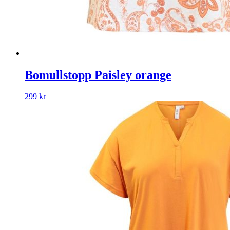
Bomullstopp Paisley orange
299
kr