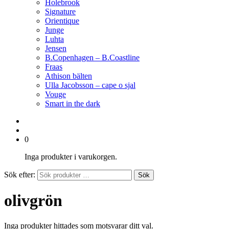
Holebrook
Signature
Orientique
Junge
Luhta
Jensen
B.Copenhagen – B.Coastline
Fraas
Athison bälten
Ulla Jacobsson – cape o sjal
Vouge
Smart in the dark
0
Inga produkter i varukorgen.
Sök efter:
Sök
olivgrön
Inga produkter hittades som motsvarar ditt val.