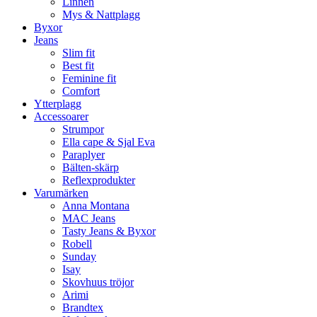
Linnen
Mys & Nattplagg
Byxor
Jeans
Slim fit
Best fit
Feminine fit
Comfort
Ytterplagg
Accessoarer
Strumpor
Ella cape & Sjal Eva
Paraplyer
Bälten-skärp
Reflexprodukter
Varumärken
Anna Montana
MAC Jeans
Tasty Jeans & Byxor
Robell
Sunday
Isay
Skovhuus tröjor
Arimi
Brandtex