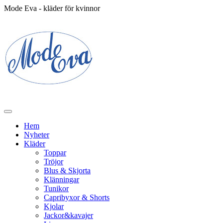
Mode Eva - kläder för kvinnor
Hem
Nyheter
Kläder
Toppar
Tröjor
Blus & Skjorta
Klänningar
Tunikor
Capribyxor & Shorts
Kjolar
Jackor&kavajer