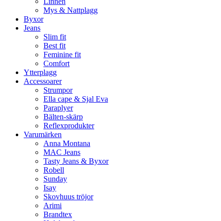
Linnen
Mys & Nattplagg
Byxor
Jeans
Slim fit
Best fit
Feminine fit
Comfort
Ytterplagg
Accessoarer
Strumpor
Ella cape & Sjal Eva
Paraplyer
Bälten-skärp
Reflexprodukter
Varumärken
Anna Montana
MAC Jeans
Tasty Jeans & Byxor
Robell
Sunday
Isay
Skovhuus tröjor
Arimi
Brandtex