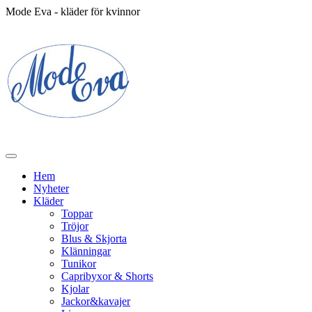
Mode Eva - kläder för kvinnor
Hem
Nyheter
Kläder
Toppar
Tröjor
Blus & Skjorta
Klänningar
Tunikor
Capribyxor & Shorts
Kjolar
Jackor&kavajer