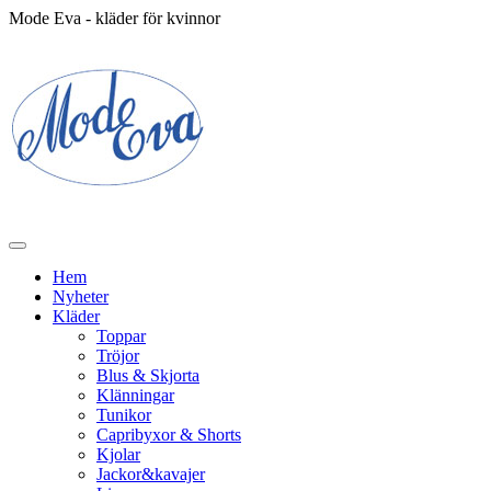
Mode Eva - kläder för kvinnor
Hem
Nyheter
Kläder
Toppar
Tröjor
Blus & Skjorta
Klänningar
Tunikor
Capribyxor & Shorts
Kjolar
Jackor&kavajer