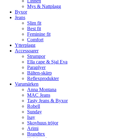
Linnen
Mys & Nattplagg
Byxor
Jeans
Slim fit
Best fit
Feminine fit
Comfort
Ytterplagg
Accessoarer
Strumpor
Ella cape & Sjal Eva
Paraplyer
Bälten-skärp
Reflexprodukter
Varumärken
Anna Montana
MAC Jeans
Tasty Jeans & Byxor
Robell
Sunday
Isay
Skovhuus tröjor
Arimi
Brandtex