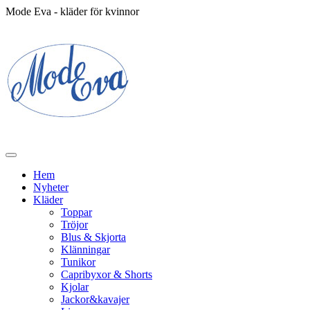
Mode Eva - kläder för kvinnor
Hem
Nyheter
Kläder
Toppar
Tröjor
Blus & Skjorta
Klänningar
Tunikor
Capribyxor & Shorts
Kjolar
Jackor&kavajer