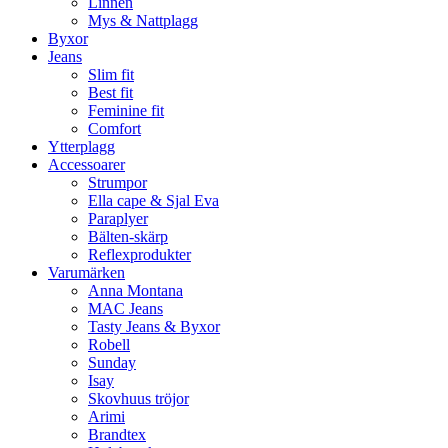
Linnen
Mys & Nattplagg
Byxor
Jeans
Slim fit
Best fit
Feminine fit
Comfort
Ytterplagg
Accessoarer
Strumpor
Ella cape & Sjal Eva
Paraplyer
Bälten-skärp
Reflexprodukter
Varumärken
Anna Montana
MAC Jeans
Tasty Jeans & Byxor
Robell
Sunday
Isay
Skovhuus tröjor
Arimi
Brandtex