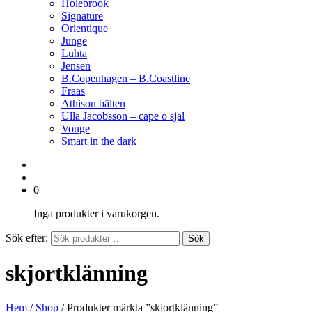
Holebrook
Signature
Orientique
Junge
Luhta
Jensen
B.Copenhagen – B.Coastline
Fraas
Athison bälten
Ulla Jacobsson – cape o sjal
Vouge
Smart in the dark
0
Inga produkter i varukorgen.
Sök efter:
Sök
skjortklänning
Hem
/
Shop
/ Produkter märkta ”skjortklänning”