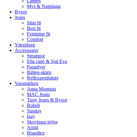
Linnen
Mys & Nattplagg
Byxor
Jeans
Slim fit
Best fit
Feminine fit
Comfort
Ytterplagg
Accessoarer
Strumpor
Ella cape & Sjal Eva
Paraplyer
Bälten-skärp
Reflexprodukter
Varumärken
Anna Montana
MAC Jeans
Tasty Jeans & Byxor
Robell
Sunday
Isay
Skovhuus tröjor
Arimi
Brandtex