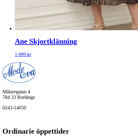
Ane Skjortklänning
1 099
kr
Målaregatan 4
784 33 Borlänge
0243-14050
Ordinarie öppettider