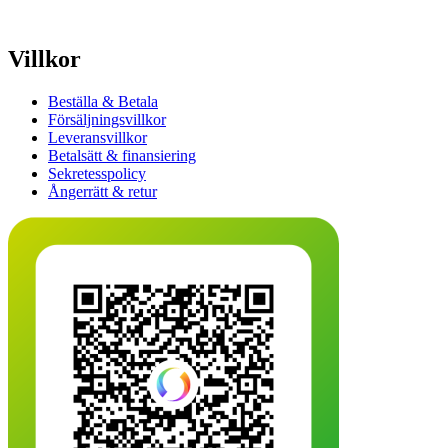
Villkor
Beställa & Betala
Försäljningsvillkor
Leveransvillkor
Betalsätt & finansiering
Sekretesspolicy
Ångerrätt & retur