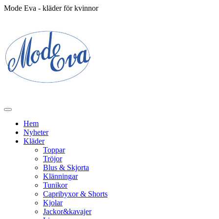
Mode Eva - kläder för kvinnor
Hem
Nyheter
Kläder
Toppar
Tröjor
Blus & Skjorta
Klänningar
Tunikor
Capribyxor & Shorts
Kjolar
Jackor&kavajer