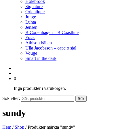
Holebrook
Signature
Orientique
Junge
Luhta
Jensen
B.Copenhagen – B.Coastline
Fraas
Athison bälten
Ulla Jacobsson – cape o sjal
Vouge
Smart in the dark
0
Inga produkter i varukorgen.
Sök efter:
Sök
sundy
Hem
/
Shop
/ Produkter märkta ”sundy”