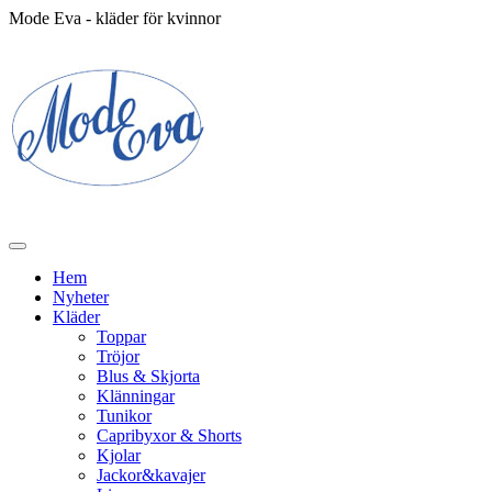
Mode Eva - kläder för kvinnor
Hem
Nyheter
Kläder
Toppar
Tröjor
Blus & Skjorta
Klänningar
Tunikor
Capribyxor & Shorts
Kjolar
Jackor&kavajer