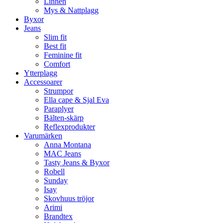
Linnen
Mys & Nattplagg
Byxor
Jeans
Slim fit
Best fit
Feminine fit
Comfort
Ytterplagg
Accessoarer
Strumpor
Ella cape & Sjal Eva
Paraplyer
Bälten-skärp
Reflexprodukter
Varumärken
Anna Montana
MAC Jeans
Tasty Jeans & Byxor
Robell
Sunday
Isay
Skovhuus tröjor
Arimi
Brandtex