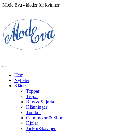
Mode Eva - kläder för kvinnor
Hem
Nyheter
Kläder
Toppar
Tröjor
Blus & Skjorta
Klänningar
Tunikor
Capribyxor & Shorts
Kjolar
Jackor&kavajer