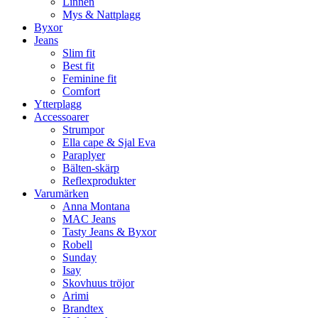
Linnen
Mys & Nattplagg
Byxor
Jeans
Slim fit
Best fit
Feminine fit
Comfort
Ytterplagg
Accessoarer
Strumpor
Ella cape & Sjal Eva
Paraplyer
Bälten-skärp
Reflexprodukter
Varumärken
Anna Montana
MAC Jeans
Tasty Jeans & Byxor
Robell
Sunday
Isay
Skovhuus tröjor
Arimi
Brandtex