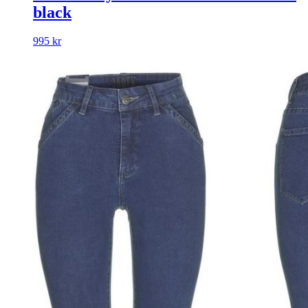
black
995
kr