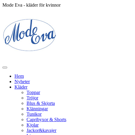
Mode Eva - kläder för kvinnor
Hem
Nyheter
Kläder
Toppar
Tröjor
Blus & Skjorta
Klänningar
Tunikor
Capribyxor & Shorts
Kjolar
Jackor&kavajer