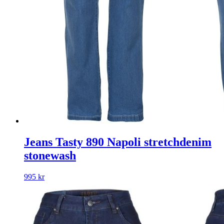
Jeans Tasty 890 Napoli stretchdenim
stonewash
995
kr