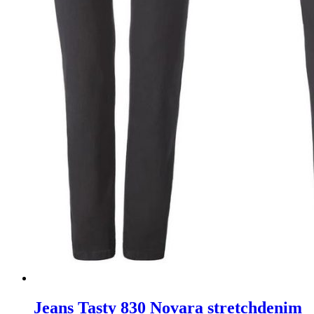
Jeans Tasty 830 Novara stretchdenim