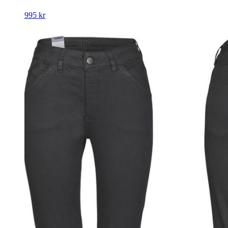
995
kr