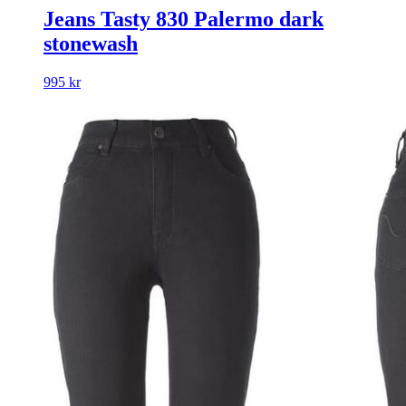
Jeans Tasty 830 Palermo dark
stonewash
995
kr