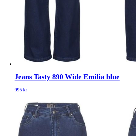
Jeans Tasty 890 Wide Emilia blue
995
kr