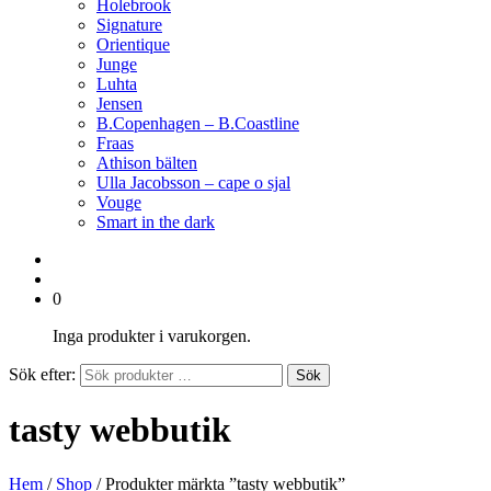
Holebrook
Signature
Orientique
Junge
Luhta
Jensen
B.Copenhagen – B.Coastline
Fraas
Athison bälten
Ulla Jacobsson – cape o sjal
Vouge
Smart in the dark
0
Inga produkter i varukorgen.
Sök efter:
Sök
tasty webbutik
Hem
/
Shop
/ Produkter märkta ”tasty webbutik”