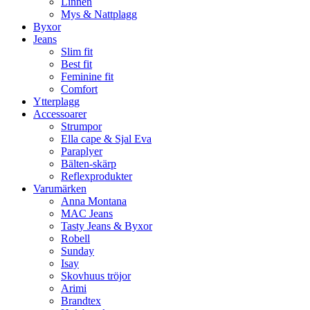
Linnen
Mys & Nattplagg
Byxor
Jeans
Slim fit
Best fit
Feminine fit
Comfort
Ytterplagg
Accessoarer
Strumpor
Ella cape & Sjal Eva
Paraplyer
Bälten-skärp
Reflexprodukter
Varumärken
Anna Montana
MAC Jeans
Tasty Jeans & Byxor
Robell
Sunday
Isay
Skovhuus tröjor
Arimi
Brandtex