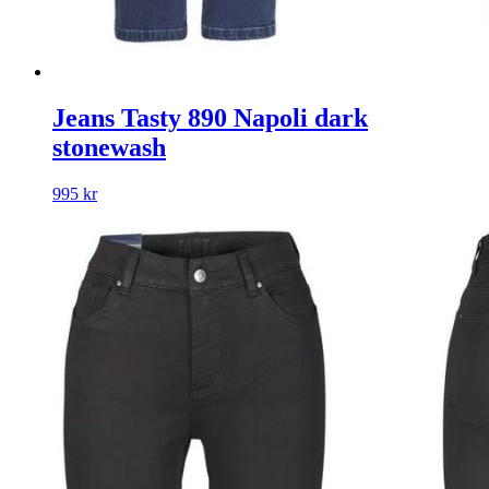
Jeans Tasty 890 Napoli dark
stonewash
995
kr