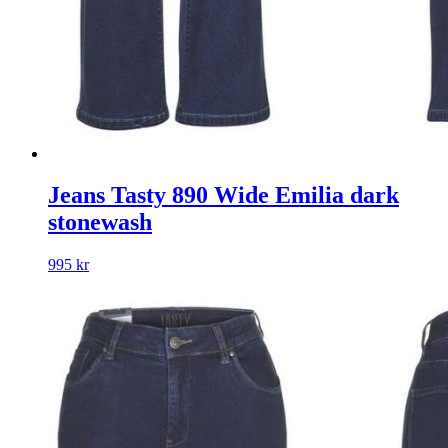
Jeans Tasty 890 Wide Emilia dark
stonewash
995
kr