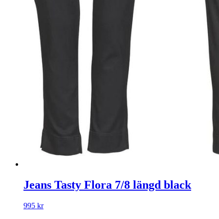
Jeans Tasty Flora 7/8 längd black
995
kr