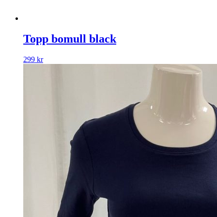
Topp bomull black
299
kr