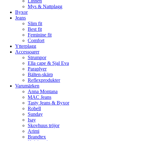
Linnen
Mys & Nattplagg
Byxor
Jeans
Slim fit
Best fit
Feminine fit
Comfort
Ytterplagg
Accessoarer
Strumpor
Ella cape & Sjal Eva
Paraplyer
Bälten-skärp
Reflexprodukter
Varumärken
Anna Montana
MAC Jeans
Tasty Jeans & Byxor
Robell
Sunday
Isay
Skovhuus tröjor
Arimi
Brandtex