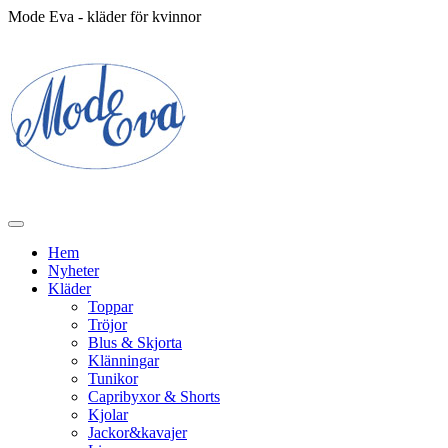
Mode Eva - kläder för kvinnor
Hem
Nyheter
Kläder
Toppar
Tröjor
Blus & Skjorta
Klänningar
Tunikor
Capribyxor & Shorts
Kjolar
Jackor&kavajer