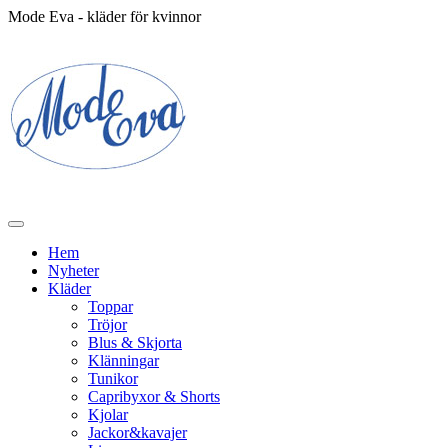
Mode Eva - kläder för kvinnor
Hem
Nyheter
Kläder
Toppar
Tröjor
Blus & Skjorta
Klänningar
Tunikor
Capribyxor & Shorts
Kjolar
Jackor&kavajer