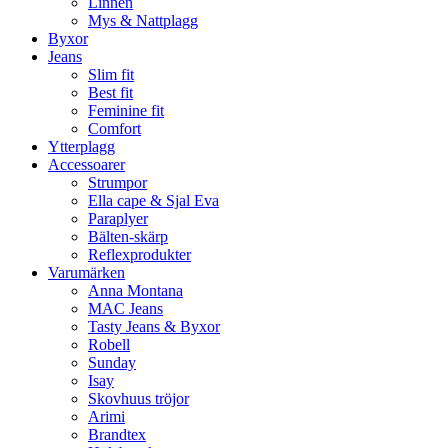
Linnen
Mys & Nattplagg
Byxor
Jeans
Slim fit
Best fit
Feminine fit
Comfort
Ytterplagg
Accessoarer
Strumpor
Ella cape & Sjal Eva
Paraplyer
Bälten-skärp
Reflexprodukter
Varumärken
Anna Montana
MAC Jeans
Tasty Jeans & Byxor
Robell
Sunday
Isay
Skovhuus tröjor
Arimi
Brandtex