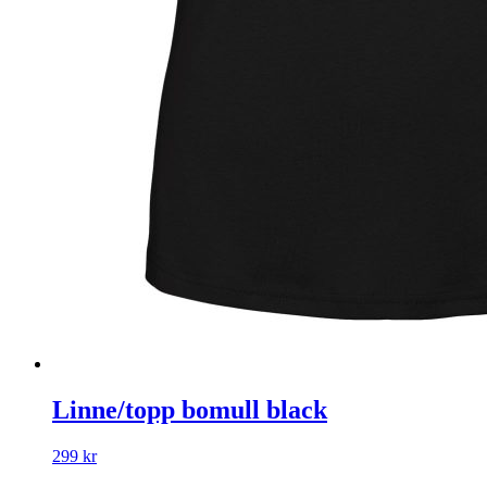
Linne/topp bomull black
299
kr