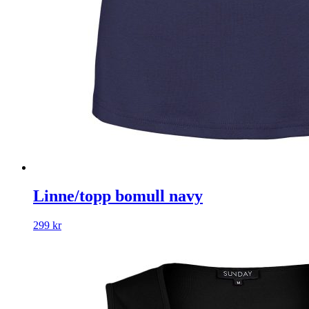
Linne/topp bomull navy
299
kr