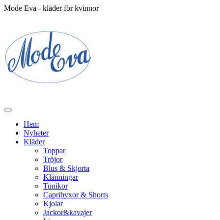
Mode Eva - kläder för kvinnor
Hem
Nyheter
Kläder
Toppar
Tröjor
Blus & Skjorta
Klänningar
Tunikor
Capribyxor & Shorts
Kjolar
Jackor&kavajer