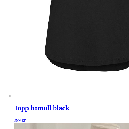
Topp bomull black
299
kr