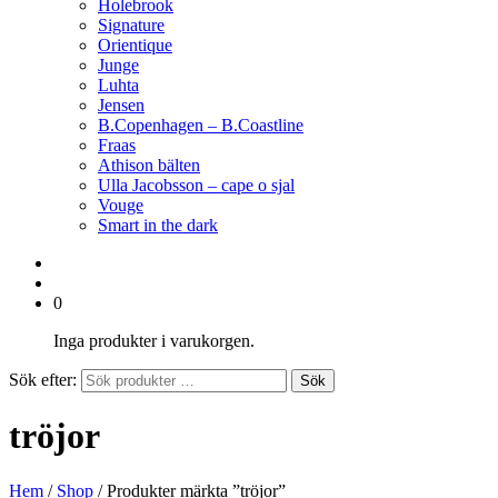
Holebrook
Signature
Orientique
Junge
Luhta
Jensen
B.Copenhagen – B.Coastline
Fraas
Athison bälten
Ulla Jacobsson – cape o sjal
Vouge
Smart in the dark
0
Inga produkter i varukorgen.
Sök efter:
Sök
tröjor
Hem
/
Shop
/ Produkter märkta ”tröjor”