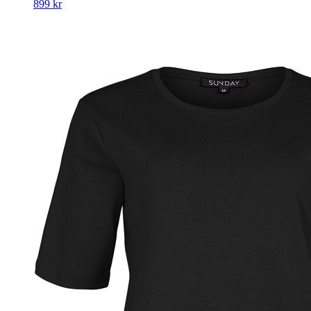
899
kr