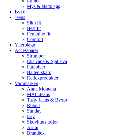
Linnen
Mys & Nattplagg
Byxor
Jeans
Slim fit
Best fit
Feminine fit
Comfort
Ytterplagg
Accessoarer
Strumpor
Ella cape & Sjal Eva
Paraplyer
Bälten-skärp
Reflexprodukter
Varumärken
Anna Montana
MAC Jeans
Tasty Jeans & Byxor
Robell
Sunday
Isay
Skovhuus tröjor
Arimi
Brandtex