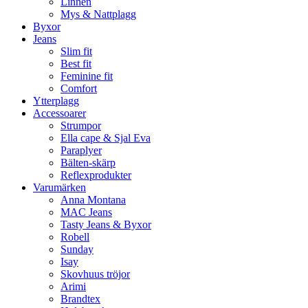
Linnen
Mys & Nattplagg
Byxor
Jeans
Slim fit
Best fit
Feminine fit
Comfort
Ytterplagg
Accessoarer
Strumpor
Ella cape & Sjal Eva
Paraplyer
Bälten-skärp
Reflexprodukter
Varumärken
Anna Montana
MAC Jeans
Tasty Jeans & Byxor
Robell
Sunday
Isay
Skovhuus tröjor
Arimi
Brandtex