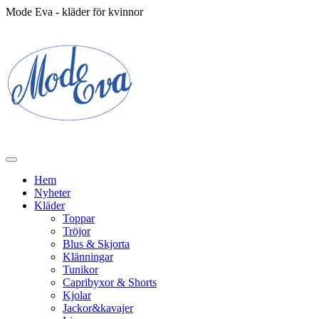
Mode Eva - kläder för kvinnor
Hem
Nyheter
Kläder
Toppar
Tröjor
Blus & Skjorta
Klänningar
Tunikor
Capribyxor & Shorts
Kjolar
Jackor&kavajer