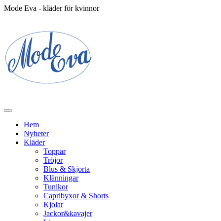
Mode Eva - kläder för kvinnor
Hem
Nyheter
Kläder
Toppar
Tröjor
Blus & Skjorta
Klänningar
Tunikor
Capribyxor & Shorts
Kjolar
Jackor&kavajer