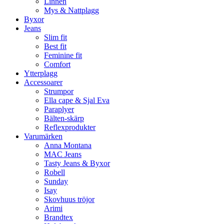
Linnen
Mys & Nattplagg
Byxor
Jeans
Slim fit
Best fit
Feminine fit
Comfort
Ytterplagg
Accessoarer
Strumpor
Ella cape & Sjal Eva
Paraplyer
Bälten-skärp
Reflexprodukter
Varumärken
Anna Montana
MAC Jeans
Tasty Jeans & Byxor
Robell
Sunday
Isay
Skovhuus tröjor
Arimi
Brandtex