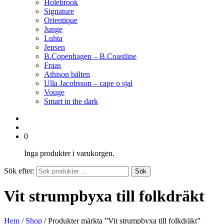
Holebrook
Signature
Orientique
Junge
Luhta
Jensen
B.Copenhagen – B.Coastline
Fraas
Athison bälten
Ulla Jacobsson – cape o sjal
Vouge
Smart in the dark
0
Inga produkter i varukorgen.
Sök efter:
Sök
Vit strumpbyxa till folkdräkt
Hem
/
Shop
/ Produkter märkta ”Vit strumpbyxa till folkdräkt”