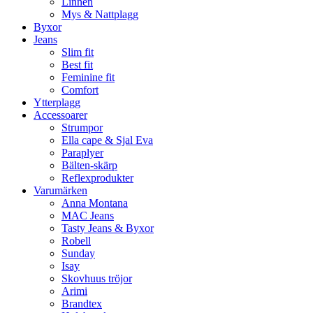
Linnen
Mys & Nattplagg
Byxor
Jeans
Slim fit
Best fit
Feminine fit
Comfort
Ytterplagg
Accessoarer
Strumpor
Ella cape & Sjal Eva
Paraplyer
Bälten-skärp
Reflexprodukter
Varumärken
Anna Montana
MAC Jeans
Tasty Jeans & Byxor
Robell
Sunday
Isay
Skovhuus tröjor
Arimi
Brandtex