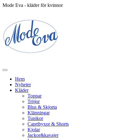
Mode Eva - kläder för kvinnor
Hem
Nyheter
Kläder
Toppar
Tröjor
Blus & Skjorta
Klänningar
Tunikor
Capribyxor & Shorts
Kjolar
Jackor&kavajer