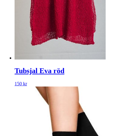
Tubsjal Eva röd
150
kr