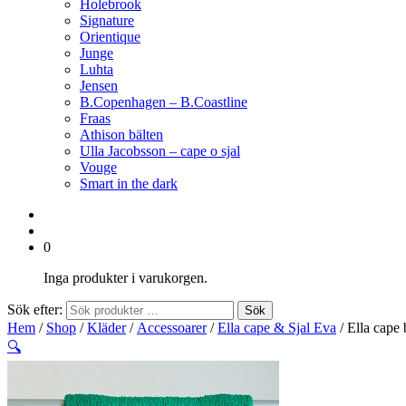
Holebrook
Signature
Orientique
Junge
Luhta
Jensen
B.Copenhagen – B.Coastline
Fraas
Athison bälten
Ulla Jacobsson – cape o sjal
Vouge
Smart in the dark
0
Inga produkter i varukorgen.
Sök efter:
Sök
Hem
/
Shop
/
Kläder
/
Accessoarer
/
Ella cape & Sjal Eva
/ Ella cape
🔍