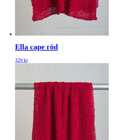
Ella cape röd
329
kr