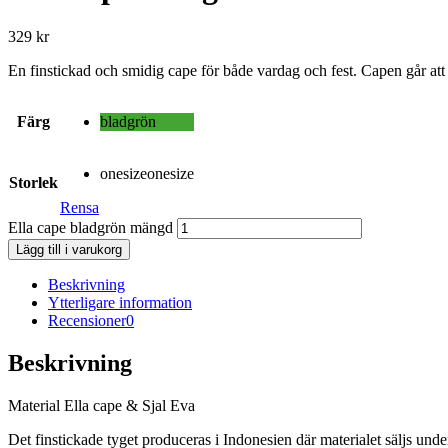
329
kr
En finstickad och smidig cape för både vardag och fest. Capen går att k
Färg
bladgrön
onesize
onesize
Storlek
Rensa
Ella cape bladgrön mängd
Lägg till i varukorg
Beskrivning
Ytterligare information
Recensioner
0
Beskrivning
Material Ella cape & Sjal Eva
Det finstickade tyget produceras i Indonesien där materialet säljs un