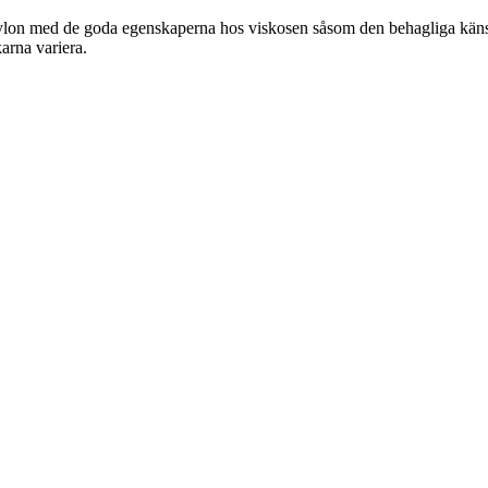
lon med de goda egenskaperna hos viskosen såsom den behagliga känslan,
karna variera.