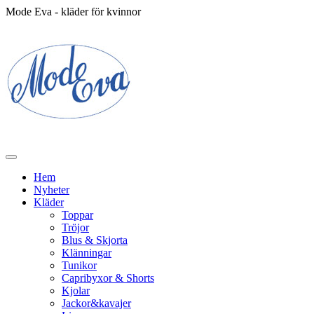
Mode Eva - kläder för kvinnor
Hem
Nyheter
Kläder
Toppar
Tröjor
Blus & Skjorta
Klänningar
Tunikor
Capribyxor & Shorts
Kjolar
Jackor&kavajer