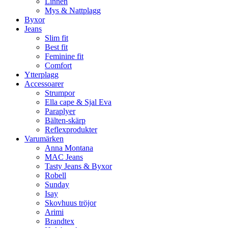
Linnen
Mys & Nattplagg
Byxor
Jeans
Slim fit
Best fit
Feminine fit
Comfort
Ytterplagg
Accessoarer
Strumpor
Ella cape & Sjal Eva
Paraplyer
Bälten-skärp
Reflexprodukter
Varumärken
Anna Montana
MAC Jeans
Tasty Jeans & Byxor
Robell
Sunday
Isay
Skovhuus tröjor
Arimi
Brandtex