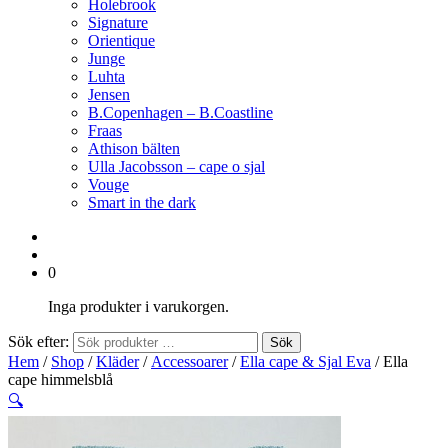
Holebrook
Signature
Orientique
Junge
Luhta
Jensen
B.Copenhagen – B.Coastline
Fraas
Athison bälten
Ulla Jacobsson – cape o sjal
Vouge
Smart in the dark
0
Inga produkter i varukorgen.
Sök efter:
Sök
Hem
/
Shop
/
Kläder
/
Accessoarer
/
Ella cape & Sjal Eva
/ Ella
cape himmelsblå
🔍