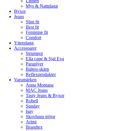
Linnen
Mys & Nattplagg
Byxor
Jeans
Slim fit
Best fit
Feminine fit
Comfort
Ytterplagg
Accessoarer
Strumpor
Ella cape & Sjal Eva
Paraplyer
Bälten-skärp
Reflexprodukter
Varumärken
Anna Montana
MAC Jeans
Tasty Jeans & Byxor
Robell
Sunday
Isay
Skovhuus tröjor
Arimi
Brandtex