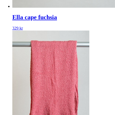
Ella cape fuchsia
329
kr