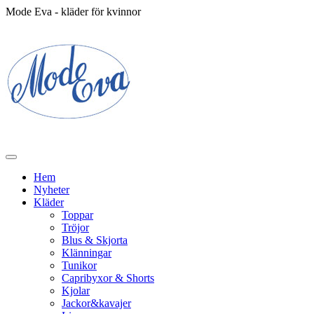
Mode Eva - kläder för kvinnor
Hem
Nyheter
Kläder
Toppar
Tröjor
Blus & Skjorta
Klänningar
Tunikor
Capribyxor & Shorts
Kjolar
Jackor&kavajer