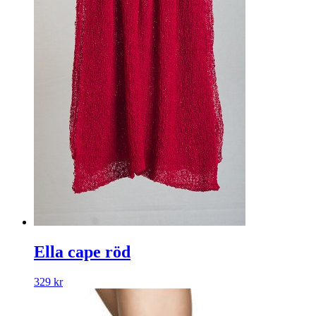
Ella cape röd
329
kr