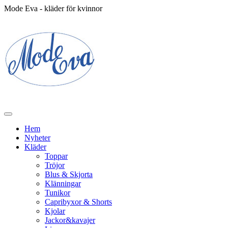
Mode Eva - kläder för kvinnor
Hem
Nyheter
Kläder
Toppar
Tröjor
Blus & Skjorta
Klänningar
Tunikor
Capribyxor & Shorts
Kjolar
Jackor&kavajer