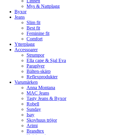
Linnen
Mys & Nattplagg
Byxor
Jeans
Slim fit
Best fit
Feminine fit
Comfort
Ytterplagg
Accessoarer
Strumpor
Ella cape & Sjal Eva
Paraplyer
Bälten-skärp
Reflexprodukter
Varumärken
Anna Montana
MAC Jeans
Tasty Jeans & Byxor
Robell
Sunday
Isay
Skovhuus tröjor
Arimi
Brandtex