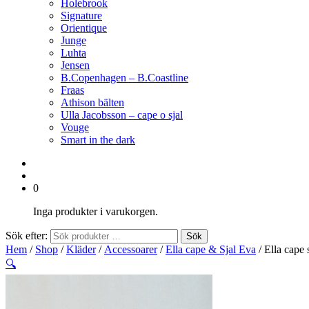
Holebrook
Signature
Orientique
Junge
Luhta
Jensen
B.Copenhagen – B.Coastline
Fraas
Athison bälten
Ulla Jacobsson – cape o sjal
Vouge
Smart in the dark
0
Inga produkter i varukorgen.
Sök efter:
Sök
Hem
/
Shop
/
Kläder
/
Accessoarer
/
Ella cape & Sjal Eva
/ Ella cape 
🔍