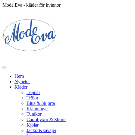
Mode Eva - kläder för kvinnor
Hem
Nyheter
Kläder
Toppar
Tröjor
Blus & Skjorta
Klänningar
Tunikor
Capribyxor & Shorts
Kjolar
Jackor&kavajer