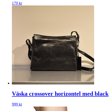
179
kr
Väska crossover horizontel med black
999
kr