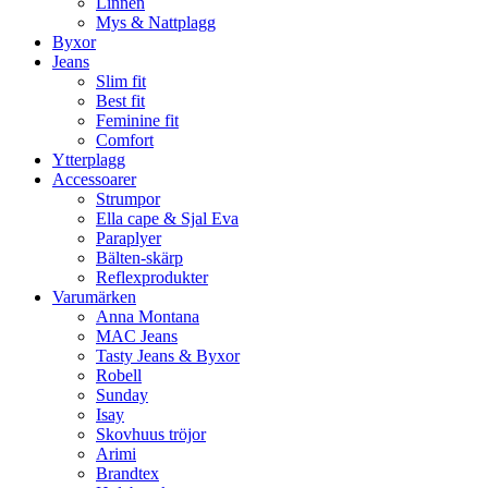
Linnen
Mys & Nattplagg
Byxor
Jeans
Slim fit
Best fit
Feminine fit
Comfort
Ytterplagg
Accessoarer
Strumpor
Ella cape & Sjal Eva
Paraplyer
Bälten-skärp
Reflexprodukter
Varumärken
Anna Montana
MAC Jeans
Tasty Jeans & Byxor
Robell
Sunday
Isay
Skovhuus tröjor
Arimi
Brandtex