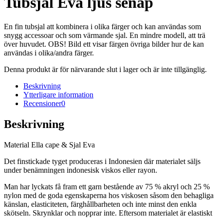
Tubsjal Eva ljus senap
En fin tubsjal att kombinera i olika färger och kan användas som
snygg accessoar och som värmande sjal. En mindre modell, att trä
över huvudet. OBS! Bild ett visar färgen övriga bilder hur de kan
användas i olika/andra färger.
Denna produkt är för närvarande slut i lager och är inte tillgänglig.
Beskrivning
Ytterligare information
Recensioner
0
Beskrivning
Material Ella cape & Sjal Eva
Det finstickade tyget produceras i Indonesien där materialet säljs
under benämningen indonesisk viskos eller rayon.
Man har lyckats få fram ett garn bestående av 75 % akryl och 25 %
nylon med de goda egenskaperna hos viskosen såsom den behagliga
känslan, elasticiteten, färghållbarheten och inte minst den enkla
skötseln. Skrynklar och nopprar inte. Eftersom materialet är elastiskt