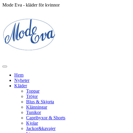
Mode Eva - kläder för kvinnor
Hem
Nyheter
Kläder
Toppar
Tröjor
Blus & Skjorta
Klänningar
Tunikor
Capribyxor & Shorts
Kjolar
Jackor&kavajer