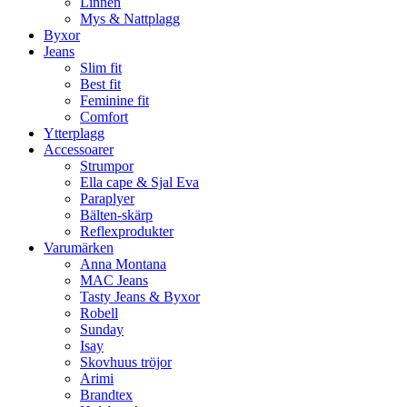
Linnen
Mys & Nattplagg
Byxor
Jeans
Slim fit
Best fit
Feminine fit
Comfort
Ytterplagg
Accessoarer
Strumpor
Ella cape & Sjal Eva
Paraplyer
Bälten-skärp
Reflexprodukter
Varumärken
Anna Montana
MAC Jeans
Tasty Jeans & Byxor
Robell
Sunday
Isay
Skovhuus tröjor
Arimi
Brandtex