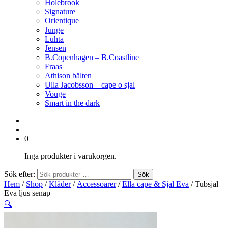
Holebrook
Signature
Orientique
Junge
Luhta
Jensen
B.Copenhagen – B.Coastline
Fraas
Athison bälten
Ulla Jacobsson – cape o sjal
Vouge
Smart in the dark
0
Inga produkter i varukorgen.
Sök efter:
Sök
Hem
/
Shop
/
Kläder
/
Accessoarer
/
Ella cape & Sjal Eva
/ Tubsjal
Eva ljus senap
🔍