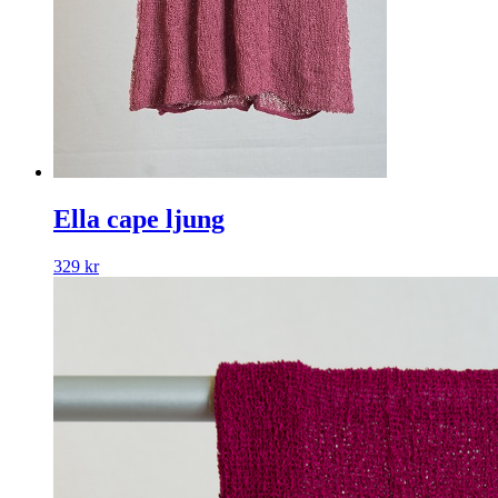
Ella cape ljung
329
kr