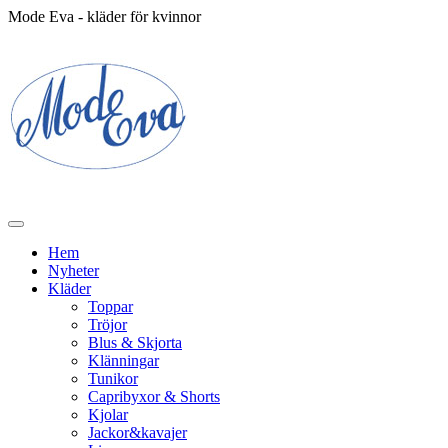
Mode Eva - kläder för kvinnor
Hem
Nyheter
Kläder
Toppar
Tröjor
Blus & Skjorta
Klänningar
Tunikor
Capribyxor & Shorts
Kjolar
Jackor&kavajer