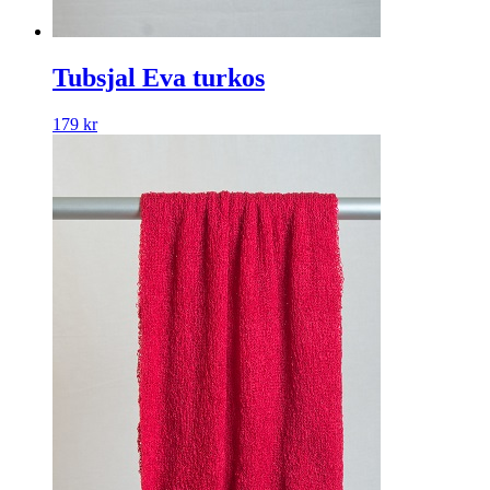
Tubsjal Eva turkos
179
kr