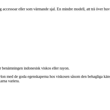
g accessoar eller som värmande sjal. En mindre modell, att trä över huv
der benämningen indonesisk viskos eller rayon.
lon med de goda egenskaperna hos viskosen såsom den behagliga känslan,
karna variera.