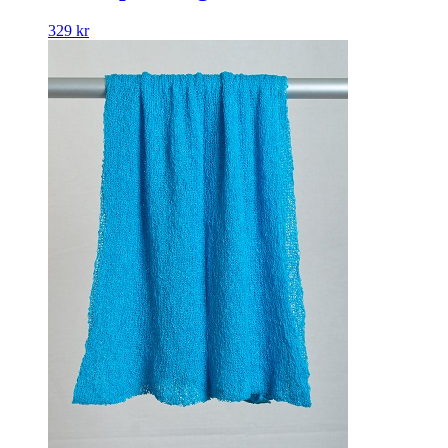
329
kr