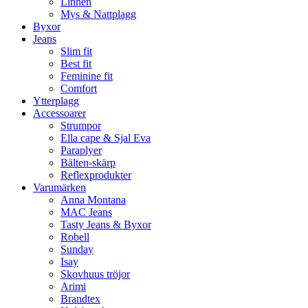
Linnen
Mys & Nattplagg
Byxor
Jeans
Slim fit
Best fit
Feminine fit
Comfort
Ytterplagg
Accessoarer
Strumpor
Ella cape & Sjal Eva
Paraplyer
Bälten-skärp
Reflexprodukter
Varumärken
Anna Montana
MAC Jeans
Tasty Jeans & Byxor
Robell
Sunday
Isay
Skovhuus tröjor
Arimi
Brandtex