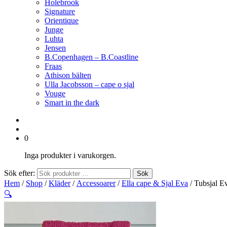
Holebrook
Signature
Orientique
Junge
Luhta
Jensen
B.Copenhagen – B.Coastline
Fraas
Athison bälten
Ulla Jacobsson – cape o sjal
Vouge
Smart in the dark
0
Inga produkter i varukorgen.
Sök efter:
Sök
Hem
/
Shop
/
Kläder
/
Accessoarer
/
Ella cape & Sjal Eva
/ Tubsjal E
🔍