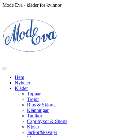
Mode Eva - kläder för kvinnor
Hem
Nyheter
Kläder
Toppar
Tröjor
Blus & Skjorta
Klänningar
Tunikor
Capribyxor & Shorts
Kjolar
Jackor&kavajer