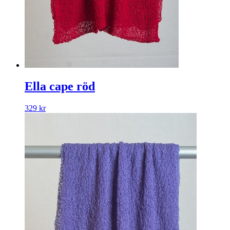
Ella cape röd
329
kr