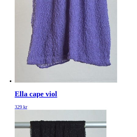
Ella cape viol
329
kr