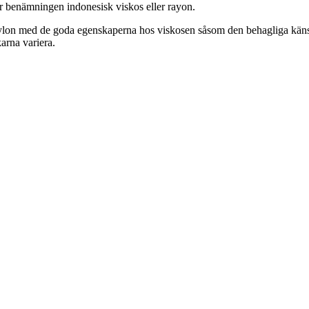
der benämningen indonesisk viskos eller rayon.
lon med de goda egenskaperna hos viskosen såsom den behagliga känslan,
karna variera.