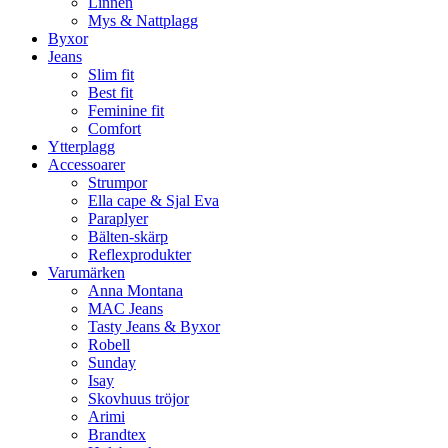
Linnen
Mys & Nattplagg
Byxor
Jeans
Slim fit
Best fit
Feminine fit
Comfort
Ytterplagg
Accessoarer
Strumpor
Ella cape & Sjal Eva
Paraplyer
Bälten-skärp
Reflexprodukter
Varumärken
Anna Montana
MAC Jeans
Tasty Jeans & Byxor
Robell
Sunday
Isay
Skovhuus tröjor
Arimi
Brandtex