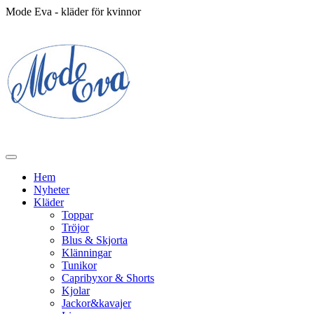
Mode Eva - kläder för kvinnor
Hem
Nyheter
Kläder
Toppar
Tröjor
Blus & Skjorta
Klänningar
Tunikor
Capribyxor & Shorts
Kjolar
Jackor&kavajer