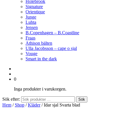
Holebrook
Signature
Orientique
Junge
Luhta
Jensen
B.Copenhagen – B.Coastline
Fraas
Athison bälten
Ulla Jacobsson – cape o sjal
Vouge
Smart in the dark
0
Inga produkter i varukorgen.
Sök efter:
Sök
Hem
/
Shop
/
Kläder
/ Idar sjal Svarta blad