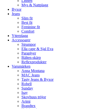
Linnen
Mys & Nattplagg
Byxor
Jeans
Slim fit
Best fit
Feminine fit
Comfort
Ytterplagg
Accessoarer
Strumpor
Ella cape & Sjal Eva
Paraplyer
Bälten-skärp
Reflexprodukter
Varumärken
Anna Montana
MAC Jeans
Tasty Jeans & Byxor
Robell
Sunday
Isay
Skovhuus tröjor
Arimi
Brandtex