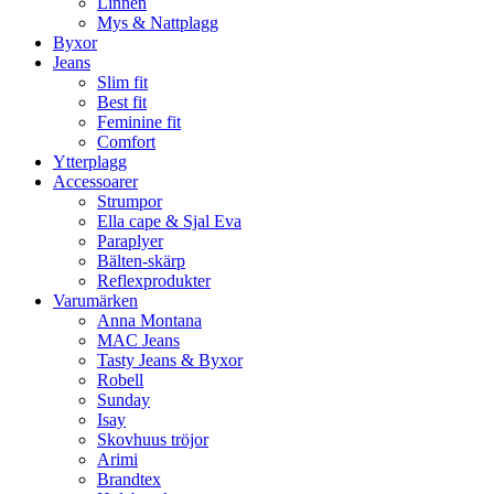
Linnen
Mys & Nattplagg
Byxor
Jeans
Slim fit
Best fit
Feminine fit
Comfort
Ytterplagg
Accessoarer
Strumpor
Ella cape & Sjal Eva
Paraplyer
Bälten-skärp
Reflexprodukter
Varumärken
Anna Montana
MAC Jeans
Tasty Jeans & Byxor
Robell
Sunday
Isay
Skovhuus tröjor
Arimi
Brandtex