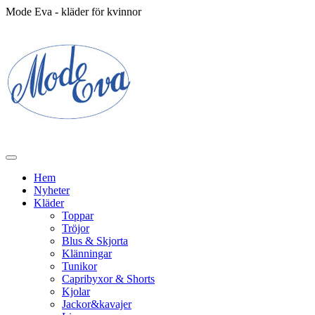
Mode Eva - kläder för kvinnor
Hem
Nyheter
Kläder
Toppar
Tröjor
Blus & Skjorta
Klänningar
Tunikor
Capribyxor & Shorts
Kjolar
Jackor&kavajer