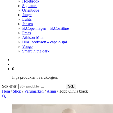
Holebrook
Signature
Orientique
Junge
Luhta
Jensen
B.Copenhagen – B.Coastline
Fraas
Athison bälten
Ulla Jacobsson – cape o sjal
Vouge
Smart in the dark
0
Inga produkter i varukorgen.
Sök efter:
Sök
Hem
/
Shop
/
Varumärken
/
Arimi
/ Topp Olivia black
🔍