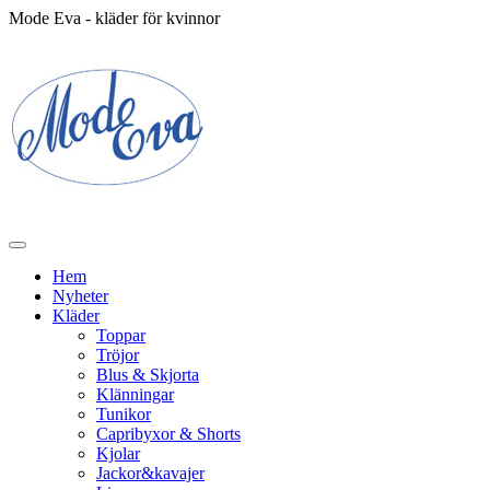
Mode Eva - kläder för kvinnor
Hem
Nyheter
Kläder
Toppar
Tröjor
Blus & Skjorta
Klänningar
Tunikor
Capribyxor & Shorts
Kjolar
Jackor&kavajer