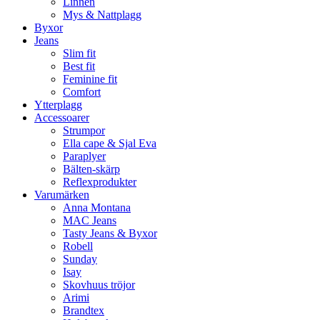
Linnen
Mys & Nattplagg
Byxor
Jeans
Slim fit
Best fit
Feminine fit
Comfort
Ytterplagg
Accessoarer
Strumpor
Ella cape & Sjal Eva
Paraplyer
Bälten-skärp
Reflexprodukter
Varumärken
Anna Montana
MAC Jeans
Tasty Jeans & Byxor
Robell
Sunday
Isay
Skovhuus tröjor
Arimi
Brandtex