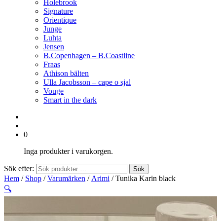
Holebrook
Signature
Orientique
Junge
Luhta
Jensen
B.Copenhagen – B.Coastline
Fraas
Athison bälten
Ulla Jacobsson – cape o sjal
Vouge
Smart in the dark
0
Inga produkter i varukorgen.
Sök efter:
Sök
Hem
/
Shop
/
Varumärken
/
Arimi
/ Tunika Karin black
🔍