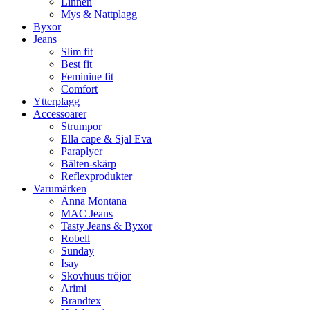
Linnen
Mys & Nattplagg
Byxor
Jeans
Slim fit
Best fit
Feminine fit
Comfort
Ytterplagg
Accessoarer
Strumpor
Ella cape & Sjal Eva
Paraplyer
Bälten-skärp
Reflexprodukter
Varumärken
Anna Montana
MAC Jeans
Tasty Jeans & Byxor
Robell
Sunday
Isay
Skovhuus tröjor
Arimi
Brandtex