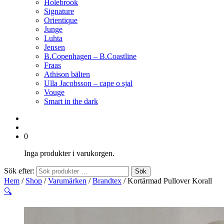
Holebrook
Signature
Orientique
Junge
Luhta
Jensen
B.Copenhagen – B.Coastline
Fraas
Athison bälten
Ulla Jacobsson – cape o sjal
Vouge
Smart in the dark
0
Inga produkter i varukorgen.
Sök efter:
Sök
Hem
/
Shop
/
Varumärken
/
Brandtex
/ Kortärmad Pullover Korall
🔍