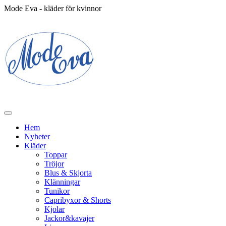
Mode Eva - kläder för kvinnor
Hem
Nyheter
Kläder
Toppar
Tröjor
Blus & Skjorta
Klänningar
Tunikor
Capribyxor & Shorts
Kjolar
Jackor&kavajer