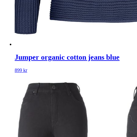
Jumper organic cotton jeans blue
899
kr