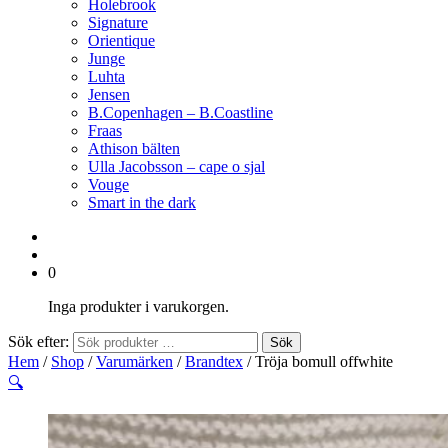
Holebrook
Signature
Orientique
Junge
Luhta
Jensen
B.Copenhagen – B.Coastline
Fraas
Athison bälten
Ulla Jacobsson – cape o sjal
Vouge
Smart in the dark
0
Inga produkter i varukorgen.
Sök efter:
Sök
Hem
/
Shop
/
Varumärken
/
Brandtex
/ Tröja bomull offwhite
🔍