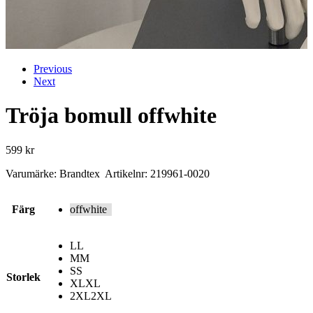
Previous
Next
Tröja bomull offwhite
599
kr
Varumärke: Brandtex Artikelnr: 219961-0020
Färg
offwhite
L
L
M
M
S
S
Storlek
XL
XL
2XL
2XL