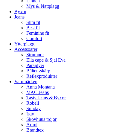
Linnen
Mys & Nattplagg
Byxor
Jeans
Slim fit
Best fit
Feminine fit
Comfort
Ytterplagg
Accessoarer
Strumpor
Ella cape & Sjal Eva
Paraplyer
Bälten-skärp
Reflexprodukter
Varumärken
Anna Montana
MAC Jeans
Tasty Jeans & Byxor
Robell
Sunday
Isay
Skovhuus tröjor
Arimi
Brandtex