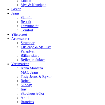
Linnen
Mys & Nattplagg
Byxor
Jeans
Slim fit
Best fit
Feminine fit
Comfort
Ytterplagg
Accessoarer
Strumpor
Ella cape & Sjal Eva
Paraplyer
Bälten-skärp
Reflexprodukter
Varumärken
Anna Montana
MAC Jeans
Tasty Jeans & Byxor
Robell
Sunday
Isay
Skovhuus tröjor
Arimi
Brandtex