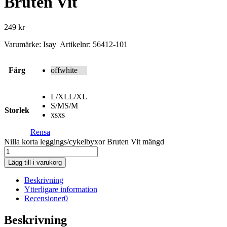
Bruten Vit
249
kr
Varumärke: Isay Artikelnr: 56412-101
Färg
offwhite
L/XL
L/XL
S/M
S/M
Storlek
xs
xs
Rensa
Nilla korta leggings/cykelbyxor Bruten Vit mängd
Lägg till i varukorg
Beskrivning
Ytterligare information
Recensioner
0
Beskrivning