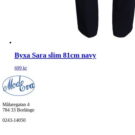
Byxa Sara slim 81cm navy
699
kr
Målaregatan 4
784 33 Borlänge
0243-14050