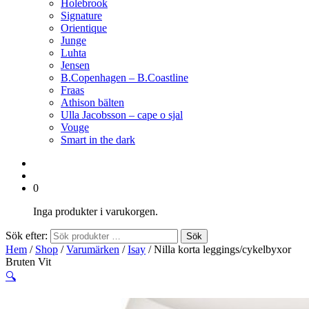
Holebrook
Signature
Orientique
Junge
Luhta
Jensen
B.Copenhagen – B.Coastline
Fraas
Athison bälten
Ulla Jacobsson – cape o sjal
Vouge
Smart in the dark
0
Inga produkter i varukorgen.
Sök efter:
Sök
Hem
/
Shop
/
Varumärken
/
Isay
/ Nilla korta leggings/cykelbyxor
Bruten Vit
🔍