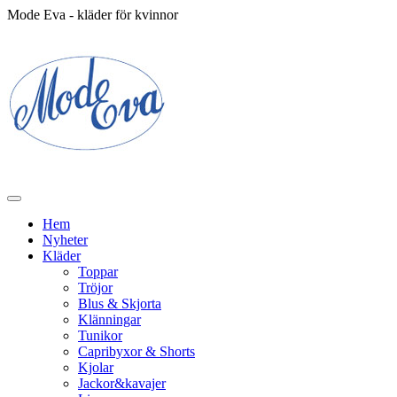
Mode Eva - kläder för kvinnor
Hem
Nyheter
Kläder
Toppar
Tröjor
Blus & Skjorta
Klänningar
Tunikor
Capribyxor & Shorts
Kjolar
Jackor&kavajer