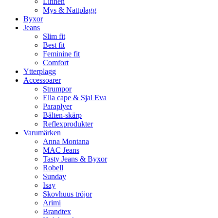
Linnen
Mys & Nattplagg
Byxor
Jeans
Slim fit
Best fit
Feminine fit
Comfort
Ytterplagg
Accessoarer
Strumpor
Ella cape & Sjal Eva
Paraplyer
Bälten-skärp
Reflexprodukter
Varumärken
Anna Montana
MAC Jeans
Tasty Jeans & Byxor
Robell
Sunday
Isay
Skovhuus tröjor
Arimi
Brandtex