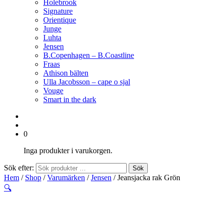
Holebrook
Signature
Orientique
Junge
Luhta
Jensen
B.Copenhagen – B.Coastline
Fraas
Athison bälten
Ulla Jacobsson – cape o sjal
Vouge
Smart in the dark
0
Inga produkter i varukorgen.
Sök efter:
Sök
Hem
/
Shop
/
Varumärken
/
Jensen
/ Jeansjacka rak Grön
🔍