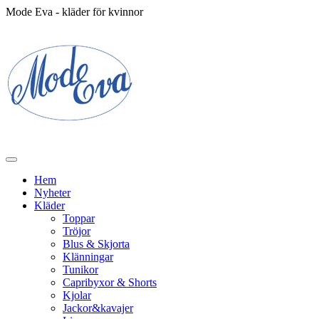
Mode Eva - kläder för kvinnor
Hem
Nyheter
Kläder
Toppar
Tröjor
Blus & Skjorta
Klänningar
Tunikor
Capribyxor & Shorts
Kjolar
Jackor&kavajer