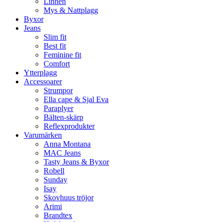
Linnen
Mys & Nattplagg
Byxor
Jeans
Slim fit
Best fit
Feminine fit
Comfort
Ytterplagg
Accessoarer
Strumpor
Ella cape & Sjal Eva
Paraplyer
Bälten-skärp
Reflexprodukter
Varumärken
Anna Montana
MAC Jeans
Tasty Jeans & Byxor
Robell
Sunday
Isay
Skovhuus tröjor
Arimi
Brandtex