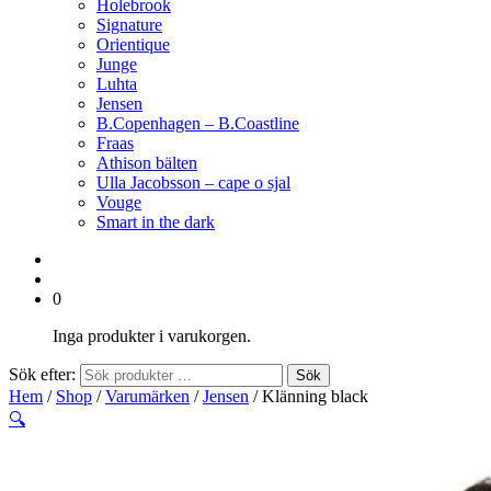
Holebrook
Signature
Orientique
Junge
Luhta
Jensen
B.Copenhagen – B.Coastline
Fraas
Athison bälten
Ulla Jacobsson – cape o sjal
Vouge
Smart in the dark
0
Inga produkter i varukorgen.
Sök efter:
Sök
Hem
/
Shop
/
Varumärken
/
Jensen
/ Klänning black
🔍