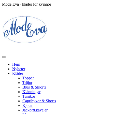
Mode Eva - kläder för kvinnor
Hem
Nyheter
Kläder
Toppar
Tröjor
Blus & Skjorta
Klänningar
Tunikor
Capribyxor & Shorts
Kjolar
Jackor&kavajer