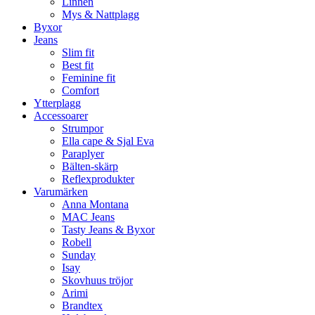
Linnen
Mys & Nattplagg
Byxor
Jeans
Slim fit
Best fit
Feminine fit
Comfort
Ytterplagg
Accessoarer
Strumpor
Ella cape & Sjal Eva
Paraplyer
Bälten-skärp
Reflexprodukter
Varumärken
Anna Montana
MAC Jeans
Tasty Jeans & Byxor
Robell
Sunday
Isay
Skovhuus tröjor
Arimi
Brandtex