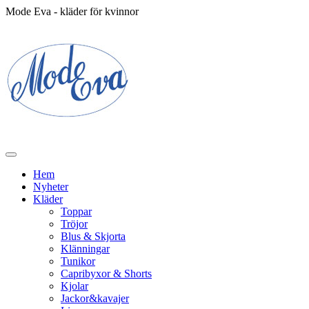
Mode Eva - kläder för kvinnor
Hem
Nyheter
Kläder
Toppar
Tröjor
Blus & Skjorta
Klänningar
Tunikor
Capribyxor & Shorts
Kjolar
Jackor&kavajer