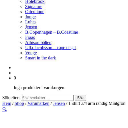
Holebrook
Signature
Orientique
Junge
Luhta
Jensen
B.Copenhagen – B.Coastline
Fraas
Athison bälten
Ulla Jacobsson – cape o sjal
Vouge
Smart in the dark
0
Inga produkter i varukorgen.
Sök efter:
Sök
Hem
/
Shop
/
Varumärken
/
Jensen
/ T-shirt 3/4 ärm randig Mintgrön
🔍