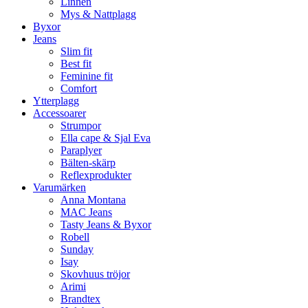
Linnen
Mys & Nattplagg
Byxor
Jeans
Slim fit
Best fit
Feminine fit
Comfort
Ytterplagg
Accessoarer
Strumpor
Ella cape & Sjal Eva
Paraplyer
Bälten-skärp
Reflexprodukter
Varumärken
Anna Montana
MAC Jeans
Tasty Jeans & Byxor
Robell
Sunday
Isay
Skovhuus tröjor
Arimi
Brandtex