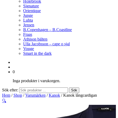
Holebrook
Signature
Orientique
Junge
Luhta
Jensen
B.Copenhagen – B.Coastline
Fraas
Athison bälten
Ulla Jacobsson – cape o sjal
Vouge
Smart in the dark
0
Inga produkter i varukorgen.
Sök efter:
Sök
Hem
/
Shop
/
Varumärken
/
Kanok
/ Kanok långcardigan
🔍