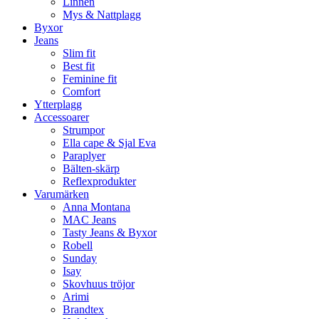
Linnen
Mys & Nattplagg
Byxor
Jeans
Slim fit
Best fit
Feminine fit
Comfort
Ytterplagg
Accessoarer
Strumpor
Ella cape & Sjal Eva
Paraplyer
Bälten-skärp
Reflexprodukter
Varumärken
Anna Montana
MAC Jeans
Tasty Jeans & Byxor
Robell
Sunday
Isay
Skovhuus tröjor
Arimi
Brandtex