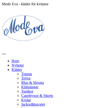
Mode Eva - kläder för kvinnor
Hem
Nyheter
Kläder
Toppar
Tröjor
Blus & Skjorta
Klänningar
Tunikor
Capribyxor & Shorts
Kjolar
Jackor&kavajer