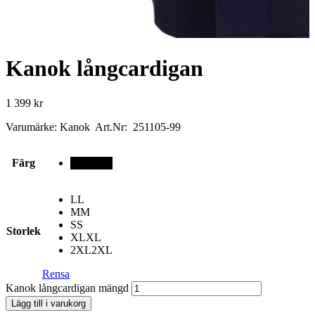
Kanok långcardigan
1 399
kr
Varumärke: Kanok Art.Nr: 251105-99
Färg
svart
L
L
M
M
S
S
Storlek
XL
XL
2XL
2XL
Rensa
Kanok långcardigan mängd
Lägg till i varukorg